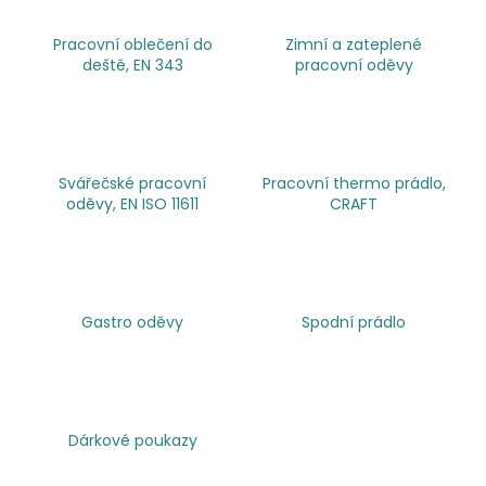
č
u
Pracovní oblečení do
Zimní a zateplené
j
deště, EN 343
pracovní oděvy
e
m
e
Svářečské pracovní
Pracovní thermo prádlo,
2030
PRACOVNÍ
oděvy, EN ISO 11611
CRAFT
FUNKČNÍ
TRIKO
247,11
Kč
Gastro oděvy
Spodní prádlo
Dárkové poukazy