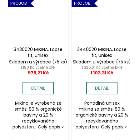
PROJOB
PROJOB
3430020 MIKINA, Loose
3440020 MIKINA, Loose
fit, unisex
fit, unisex
Skladem u výrobce
(>5 ks)
Skladem u výrobce
(>5 ks)
1 180 Kč včetně DPH
1 335,01 Kč včetně DPH
975,21 Kč
1 103,31 Kč
DETAIL
DETAIL
Mikina je vyrobená ze
Pohodlná unisex
směsi 80 % organické
mikina ze směsi 80 %
bavlny a 20 %
organické bavlny a 20 %
recyklovaného
recyklovaného
polyesteru. Celý popis >
polyesteru. Celý popis >