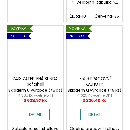
> Velikostní tabulka >...
Žlutá-10
Červená-35
NOVINKA
NOVINKA
PROJOB
PROJOB
7413 ZATEPLENÁ BUNDA,
7509 PRACOVNÍ
softshell
KALHOTY
Skladem u výrobce
(>5 ks)
Skladem u výrobce
(>5 ks)
4 385 Kč včetně DPH
4 025 Kč včetně DPH
3 623,97 Kč
3 326,45 Kč
DETAIL
DETAIL
Zateplená softshellová
Odolné pracovní kalhoty