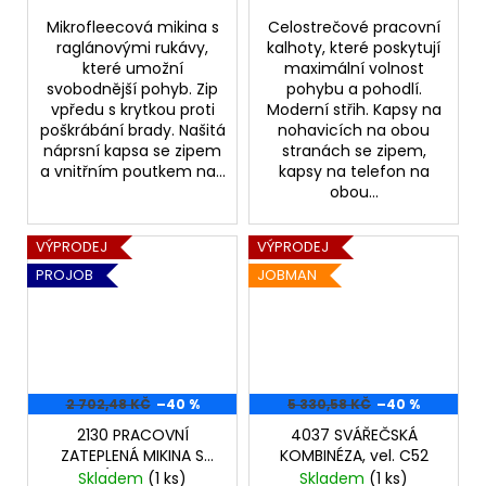
Mikrofleecová mikina s
Celostrečové pracovní
raglánovými rukávy,
kalhoty, které poskytují
které umožní
maximální volnost
svobodnější pohyb. Zip
pohybu a pohodlí.
vpředu s krytkou proti
Moderní střih. Kapsy na
poškrábání brady. Našitá
nohavicích na obou
náprsní kapsa se zipem
stranách se zipem,
a vnitřním poutkem na...
kapsy na telefon na
obou...
VÝPRODEJ
VÝPRODEJ
PROJOB
JOBMAN
2 702,48 KČ
–40 %
5 330,58 KČ
–40 %
2130 PRACOVNÍ
4037 SVÁŘEČSKÁ
ZATEPLENÁ MIKINA S
KOMBINÉZA, vel. C52
KAPUCÍ, černá, vel. M
Skladem
(1 ks)
Skladem
(1 ks)