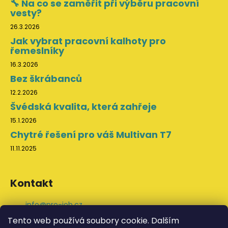
🔧 Na co se zaměřit při výběru pracovní
vesty?
26.3.2026
Jak vybrat pracovní kalhoty pro
řemeslníky
16.3.2026
Bez škrábanců
12.2.2026
Švédská kvalita, která zahřeje
15.1.2026
Chytré řešení pro váš Multivan T7
11.11.2025
Kontakt
info
@
pro-job.cz
+420 776 202 043
Tento web používá soubory cookie. Dalším
ProJob na Facebooku