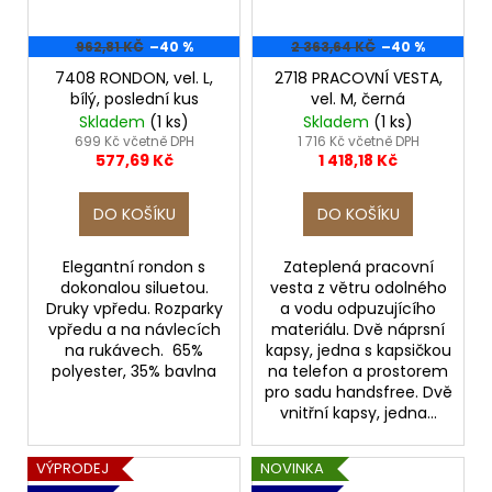
962,81 KČ
–40 %
2 363,64 KČ
–40 %
7408 RONDON, vel. L,
2718 PRACOVNÍ VESTA,
bílý, poslední kus
vel. M, černá
Skladem
(1 ks)
Skladem
(1 ks)
699 Kč včetně DPH
1 716 Kč včetně DPH
577,69 Kč
1 418,18 Kč
DO KOŠÍKU
DO KOŠÍKU
Elegantní rondon s
Zateplená pracovní
dokonalou siluetou.
vesta z větru odolného
Druky vpředu. Rozparky
a vodu odpuzujícího
vpředu a na návlecích
materiálu. Dvě náprsní
na rukávech. 65%
kapsy, jedna s kapsičkou
polyester, 35% bavlna
na telefon a prostorem
pro sadu handsfree. Dvě
vnitřní kapsy, jedna...
VÝPRODEJ
NOVINKA