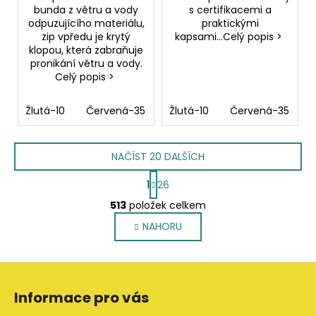
bunda z větru a vody
s certifikacemi a
odpuzujícího materiálu,
praktickými
zip vpředu je krytý
kapsami...Celý popis >
klopou, která zabraňuje
pronikání větru a vody.
Celý popis >
Žlutá-10
Červená-35
Modrá navy-58
Žlutá-10
Červená-35
Šedá-98
NAČÍST 20 DALŠÍCH
S
1
26
t
O
r
513
položek celkem
v
á
NAHORU
l
n
k
á
o
d
Z
v
a
á
á
c
Informace pro vás
n
p
í
í