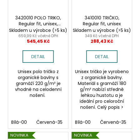
3420010 POLO TRIKO,
3410010 TRIČKO,
Regular fit, unisex,
Regular fit, unisex
100% oraganická
Skladem u výrobce
(>5 ks)
Skladem u výrobce
(>5 ks)
bavlna
659,99 Kč včetně DPH
349 Kč včetně DPH
545,45 Kč
288,43 Kč
DETAIL
DETAIL
Unisex polo tričko z
Unisex tričko je vyrobeno
organické bavlny s
z organické bavlny.
gramáží 220 g/m² je
Materiál s gramáží 180
vhodné na celodenní
g/m² nabízí středně
nošení.
lehkou hustotu a je
ideální pro celoroční
nošení. Celý popis >
Bílá-00
Červená-35
Modrá navy-58
Bílá-00
Červená-35
Šedá stone
M
NOVINKA
NOVINKA