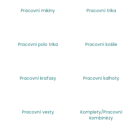
a
Pracovní mikiny
Pracovní trika
j
í
t
?
Pracovní polo trika
Pracovní košile
HLEDAT
Pracovní kraťasy
Pracovní kalhoty
D
o
p
Pracovní vesty
Komplety/Pracovní
kombinézy
o
r
u