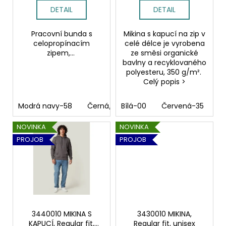
t
DETAIL
DETAIL
ů
Pracovní bunda s
Mikina s kapucí na zip v
celopropínacím
celé délce je vyrobena
zipem,...
ze směsi organické
bavlny a recyklovaného
polyesteru, 350 g/m².
Celý popis >
Modrá navy-58
Černá/žlutá-9910
Bílá-00
Červená-35
Černá/černá-99
M
NOVINKA
NOVINKA
PROJOB
PROJOB
3440010 MIKINA S
3430010 MIKINA,
KAPUCÍ, Regular fit,
Regular fit, unisex