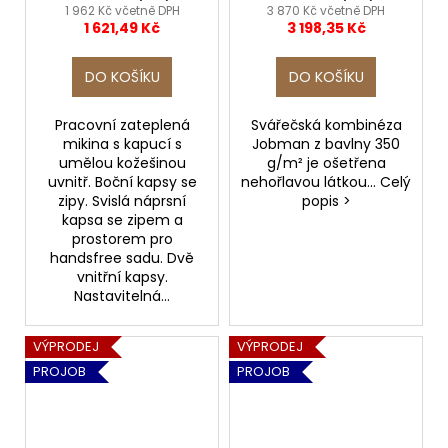
1 962 Kč včetně DPH
3 870 Kč včetně DPH
1 621,49 Kč
3 198,35 Kč
DO KOŠÍKU
DO KOŠÍKU
Pracovní zateplená
Svářečská kombinéza
mikina s kapucí s
Jobman z bavlny 350
umělou kožešinou
g/m² je ošetřena
uvnitř. Boční kapsy se
nehořlavou látkou... Celý
zipy. Svislá náprsní
popis >
kapsa se zipem a
prostorem pro
handsfree sadu. Dvě
vnitřní kapsy.
Nastavitelná...
VÝPRODEJ
VÝPRODEJ
PROJOB
PROJOB