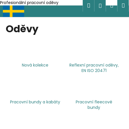
K
Profesionální pracovní oděvy
Hledat
Náku
M
Přihlášen
Přejít
o
na
Zpět
Zpět
košík
š
obsah
í
Oděvy
C
k
o
p
o
t
Nová kolekce
Reflexní pracovní oděvy,
ř
EN ISO 20471
e
b
u
j
Pracovní bundy a kabáty
Pracovní fleecové
e
bundy
t
e
n