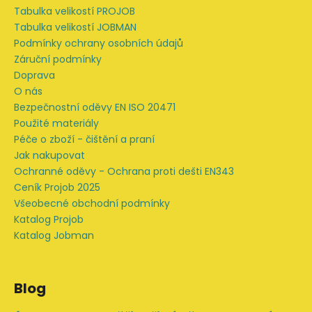
p
a
Tabulka velikostí PROJOB
r
t
Tabulka velikostí JOBMAN
v
í
Podmínky ochrany osobních údajů
k
Záruční podmínky
y
Doprava
v
O nás
ý
Bezpečnostní oděvy EN ISO 20471
p
Použité materiály
i
Péče o zboží - čištění a praní
s
Jak nakupovat
u
Ochranné oděvy - Ochrana proti dešti EN343
Ceník Projob 2025
Všeobecné obchodní podmínky
Katalog Projob
Katalog Jobman
Blog