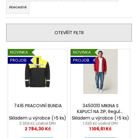
z
Abecedně
e
n
í
OTEVŘÍT FILTR
p
r
V
o
NOVINKA
NOVINKA
ý
d
PROJOB
PROJOB
p
u
i
k
s
t
p
ů
r
o
7416 PRACOVNÍ BUNDA
3450010 MIKINA S
KAPUCÍ NA ZIP, Regular
d
fit, unisex
Skladem u výrobce
(>5 ks)
Skladem u výrobce
(>5 ks)
u
3 369 Kč včetně DPH
1 339 Kč včetně DPH
2 784,30 Kč
1 106,61 Kč
k