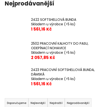
Nejprodávanější
2422 SOFTSHELLOVÁ BUNDA
Skladem u výrobce
(>5 ks)
1 561,16 Kč
2502 PRACOVNÍ KALHOTY DO PASU,
ODEPÍNACÍ NOHAVICE
Skladem u výrobce
(>5 ks)
2 057,85 Kč
2423 PRACOVNÍ SOFTSHELLOVÁ BUNDA,
DÁMSKÁ
Skladem u výrobce
(>5 ks)
1 561,16 Kč
Ř
a
Doporučujeme
Nejlevnější
Nejdražší
Nejprodávanější