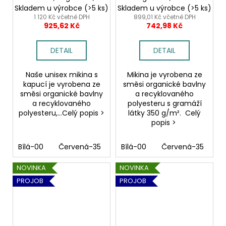
unisex
Skladem u výrobce
(>5 ks)
Skladem u výrobce
(>5 ks)
1 120 Kč včetně DPH
899,01 Kč včetně DPH
925,62 Kč
742,98 Kč
DETAIL
DETAIL
Naše unisex mikina s
Mikina je vyrobena ze
kapucí je vyrobena ze
směsi organické bavlny
směsi organické bavlny
a recyklovaného
a recyklovaného
polyesteru s gramáží
polyesteru,...Celý popis >
látky 350 g/m². Celý
popis >
Bílá-00
Červená-35
Modrá navy-58
Bílá-00
Červená-35
Šedá-98
M
NOVINKA
NOVINKA
PROJOB
PROJOB