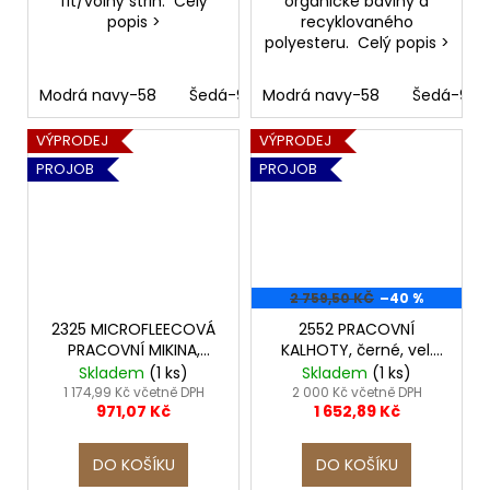
fit/volný střih. Celý
organické bavlny a
popis >
recyklovaného
polyesteru. Celý popis >
Modrá navy-58
Šedá-98
Modrá navy-58
Černá-99
Bříza - 170
Šedá-98
VÝPRODEJ
VÝPRODEJ
PROJOB
PROJOB
2 759,50 KČ
–40 %
2325 MICROFLEECOVÁ
2552 PRACOVNÍ
PRACOVNÍ MIKINA,
KALHOTY, černé, vel.
šedá, vel. XXL
C50
Skladem
(1 ks)
Skladem
(1 ks)
1 174,99 Kč včetně DPH
2 000 Kč včetně DPH
971,07 Kč
1 652,89 Kč
DO KOŠÍKU
DO KOŠÍKU