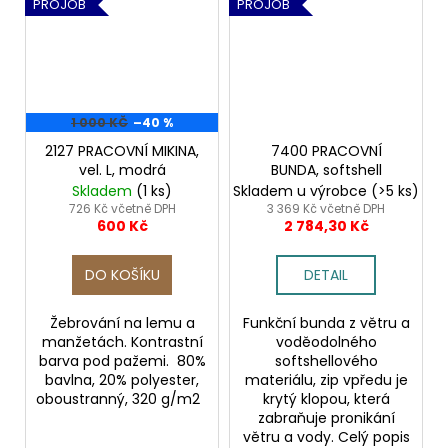
PROJOB
PROJOB
1 000 KČ
–40 %
2127 PRACOVNÍ MIKINA,
7400 PRACOVNÍ
vel. L, modrá
BUNDA, softshell
Skladem
(1 ks)
Skladem u výrobce
(>5 ks)
726 Kč včetně DPH
3 369 Kč včetně DPH
600 Kč
2 784,30 Kč
DO KOŠÍKU
DETAIL
Žebrování na lemu a
Funkční bunda z větru a
manžetách. Kontrastní
voděodolného
barva pod pažemi. 80%
softshellového
bavlna, 20% polyester,
materiálu, zip vpředu je
oboustranný, 320 g/m2
krytý klopou, která
zabraňuje pronikání
větru a vody. Celý popis