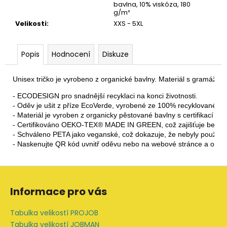
bavlna, 10% viskóza, 180
g/m²
Velikosti
:
XXS - 5XL
Popis
Hodnocení
Diskuze
Unisex tričko je vyrobeno z organické bavlny. Materiál s gramáží 18
- ECODESIGN pro snadnější recyklaci na konci životnosti.

- Oděv je ušit z příze EcoVerde, vyrobené ze 100% recyklovaného p
- Materiál je vyroben z organicky pěstované bavlny s certifikací OCS
- Certifikováno OEKO-TEX® MADE IN GREEN, což zajišťuje bezpeč
- Schváleno PETA jako veganské, což dokazuje, že nebyly použity ž
- Naskenujte QR kód uvnitř oděvu nebo na webové stránce a o
Z
á
Informace pro vás
p
a
Tabulka velikostí PROJOB
t
Tabulka velikostí JOBMAN