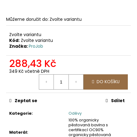
č
u
j
Můžeme doručit do:
Zvolte variantu
e
m
e
Zvolte variantu
Kód:
Zvolte variantu
Značka:
ProJob
2502
PRACOVNÍ
288,43 Kč
KALHOTY
DO
349 Kč včetně DPH
PASU,
Měrná
ODEPÍNACÍ
DO KOŠÍKU
cena:
NOHAVICE
2
057,85
Zeptat se
Sdílet
Kč
Kategorie
:
Oděvy
100% organicky
pěstovaná bavlna s
certifikací OC90%
Materál
:
organicky pěstovaná