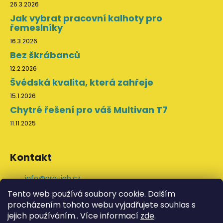
26.3.2026
Jak vybrat pracovní kalhoty pro
řemeslníky
16.3.2026
Bez škrábanců
12.2.2026
Švédská kvalita, která zahřeje
15.1.2026
Chytré řešení pro váš Multivan T7
11.11.2025
Kontakt
info
@
pro-job.cz
+420 776 202 043
Tento web používá soubory cookie. Dalším
ProJob na Facebooku
procházením tohoto webu vyjadřujete souhlas s
svedskeodevy
jejich používáním.. Více informací
zde
.