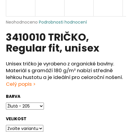
a
j
í
Průměrné
Neohodnoceno
Podrobnosti hodnocení
hodnocení
t
3410010 TRIČKO,
produktu
?
je
Regular fit, unisex
0,0
z
5
hvězdiček.
Unisex tričko je vyrobeno z organické bavlny.
HLEDAT
Materiál s gramáží 180 g/m² nabízí středně
lehkou hustotu a je ideální pro celoroční nošení.
Celý popis >
D
BARVA
o
p
o
VELIKOST
r
u