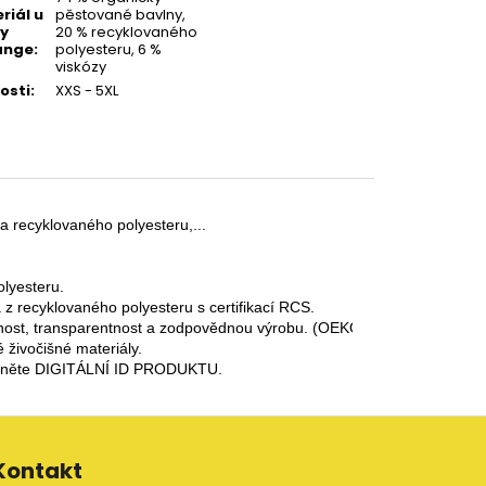
riál u
pěstované bavlny,
y
20 % recyklovaného
ange
:
polyesteru, 6 %
viskózy
kosti
:
XXS - 5XL
 recyklovaného polyesteru,...

lyesteru.

 z recyklovaného polyesteru s certifikací RCS.

čnost, transparentnost a zodpovědnou výrobu. (OEKO-TEX STANDARD
živočišné materiály.

mkněte DIGITÁLNÍ ID PRODUKTU.
Kontakt