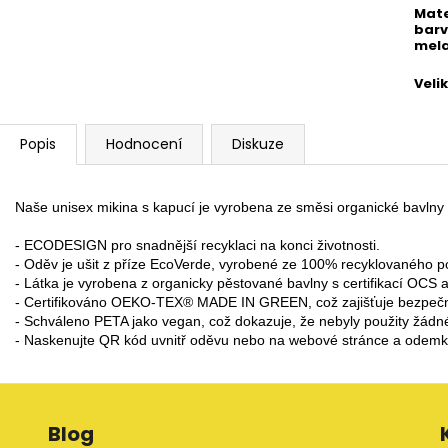
Mate
barv
mel
Veli
Popis
Hodnocení
Diskuze
Naše unisex mikina s kapucí je vyrobena ze směsi organické bavlny a
- ECODESIGN pro snadnější recyklaci na konci životnosti.

- Oděv je ušit z příze EcoVerde, vyrobené ze 100% recyklovaného po
- Látka je vyrobena z organicky pěstované bavlny s certifikací OCS a
- Certifikováno OEKO-TEX® MADE IN GREEN, což zajišťuje bezpe
- Schváleno PETA jako vegan, což dokazuje, že nebyly použity žádné 
- Naskenujte QR kód uvnitř oděvu nebo na webové stránce a ode
Blog