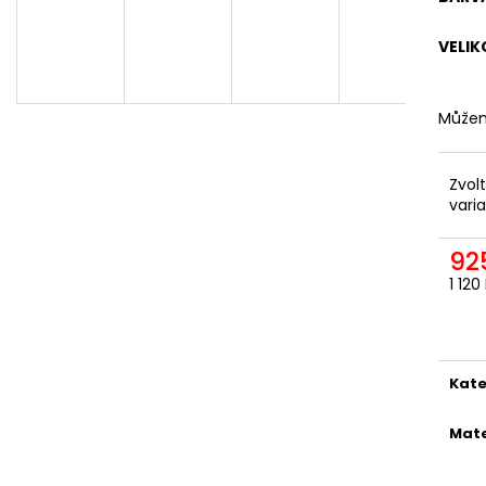
ODEPÍNACÍ NOHAVICE
DÁMSKÁ
2 057,85 Kč
1 561,16 Kč
VELIK
Můžem
Zvol
vari
92
1 12
Měr
cena
Kate
Mate