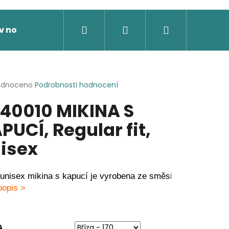
Hledat
Přihlášení
Nákupní
v nože
Výprodej
Dárkové poukazy
Novi
košík
rné
odnoceno
Podrobnosti hodnocení
cení
40010 MIKINA S
ktu
PUCÍ, Regular fit,
isex
ček.
unisex mikina s kapucí je vyrobena ze směsi organické bavl
popis > 
 SOFTSHELLOVÁ BUNDA,
A