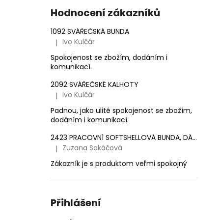
e
1 561,16 Kč
Hodnocení zákazníků
l
1092 SVÁŘEČSKÁ BUNDA
Ivo Kulčár
|
Hodnocení produktu je 5 z 5 hvězdiček.
Spokojenost se zbožím, dodáním i
komunikací.
2092 SVÁŘEČSKÉ KALHOTY
Ivo Kulčár
|
Hodnocení produktu je 5 z 5 hvězdiček.
Padnou, jako ulité spokojenost se zbožím,
dodáním i komunikací.
2423 PRACOVNÍ SOFTSHELLOVÁ BUNDA, DÁMSKÁ
Zuzana Sakáčová
|
Hodnocení produktu je 5 z 5 hvězdiček.
Zákazník je s produktom veľmi spokojný
Přihlášení