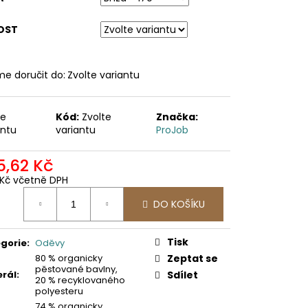
OST
e doručit do:
Zvolte variantu
te
Kód:
Zvolte
Značka:
antu
variantu
ProJob
5,62 Kč
0 Kč včetně DPH
ná
DO KOŠÍKU
:
Tisk
gorie
:
Oděvy
80 % organicky
Zeptat se
pěstované bavlny,
rál
:
Sdílet
20 % recyklovaného
polyesteru
74 % organicky