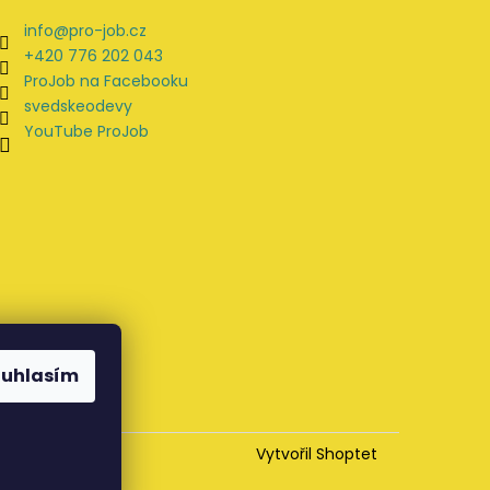
info
@
pro-job.cz
+420 776 202 043
ProJob na Facebooku
svedskeodevy
YouTube ProJob
ouhlasím
Vytvořil Shoptet