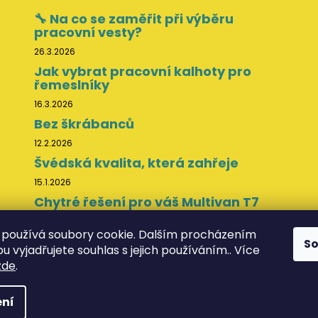
🔧 Na co se zaměřit při výběru
pracovní vesty?
26.3.2026
Jak vybrat pracovní kalhoty pro
řemeslníky
16.3.2026
Bez škrábanců
12.2.2026
Švédská kvalita, která zahřeje
15.1.2026
Chytré řešení pro váš Multivan T7
11.11.2025
používá soubory cookie. Dalším procházením
S
 vyjadřujete souhlas s jejich používáním.. Více
zde
.
va vyhrazena.
ní