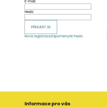
E-mail
Heslo
PŘIHLÁSIT SE
Nová registrace
Zapomenuté heslo
Z
á
Informace pro vás
p