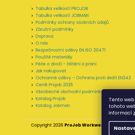
a
Tabulka velikostí PROJOB
t
Tabulka velikostí JOBMAN
í
Podmínky ochrany osobních údajů
Záruční podmínky
Doprava
O nás
Bezpečnostní oděvy EN ISO 20471
Použité materiály
Péče o zboží - čištění a praní
Jak nakupovat
Ochranné oděvy - Ochrana proti dešti EN343
Ceník Projob 2025
Všeobecné obchodní podmínky
Katalog Projob
Tento web 
Katalog Jobman
tohoto webu
informací
Copyright 2026
ProJob Workwear
. Všechna prá
Nastave