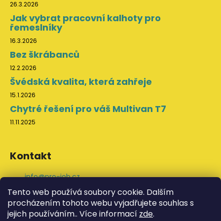
26.3.2026
Jak vybrat pracovní kalhoty pro
řemeslníky
16.3.2026
Bez škrábanců
12.2.2026
Švédská kvalita, která zahřeje
15.1.2026
Chytré řešení pro váš Multivan T7
11.11.2025
Kontakt
info
@
pro-job.cz
+420 776 202 043
Tento web používá soubory cookie. Dalším
ProJob na Facebooku
procházením tohoto webu vyjadřujete souhlas s
svedskeodevy
jejich používáním.. Více informací
zde
.