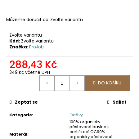
č
u
j
Můžeme doručit do:
Zvolte variantu
e
m
e
Zvolte variantu
Kód:
Zvolte variantu
Značka:
ProJob
2422
SOFTSHELLOVÁ
288,43 Kč
BUNDA
1
349 Kč včetně DPH
561,16
Měrná
Kč
DO KOŠÍKU
cena:
Zeptat se
Sdílet
Kategorie
:
Oděvy
100% organicky
pěstovaná bavlna s
certifikací OC90%
Materál
:
organicky pěstovaná