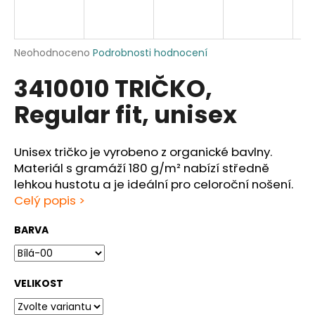
a
j
í
Průměrné
Neohodnoceno
Podrobnosti hodnocení
hodnocení
t
3410010 TRIČKO,
produktu
?
je
Regular fit, unisex
0,0
z
5
hvězdiček.
Unisex tričko je vyrobeno z organické bavlny.
HLEDAT
Materiál s gramáží 180 g/m² nabízí středně
lehkou hustotu a je ideální pro celoroční nošení.
Celý popis >
D
BARVA
o
p
o
VELIKOST
r
u