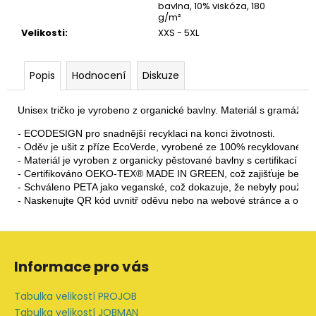
bavlna, 10% viskóza, 180
g/m²
Velikosti
:
XXS - 5XL
Popis
Hodnocení
Diskuze
Unisex tričko je vyrobeno z organické bavlny. Materiál s gramáží 18
- ECODESIGN pro snadnější recyklaci na konci životnosti.

- Oděv je ušit z příze EcoVerde, vyrobené ze 100% recyklovaného p
- Materiál je vyroben z organicky pěstované bavlny s certifikací OCS
- Certifikováno OEKO-TEX® MADE IN GREEN, což zajišťuje bezpeč
- Schváleno PETA jako veganské, což dokazuje, že nebyly použity ž
- Naskenujte QR kód uvnitř oděvu nebo na webové stránce a o
Z
á
Informace pro vás
p
a
Tabulka velikostí PROJOB
t
Tabulka velikostí JOBMAN