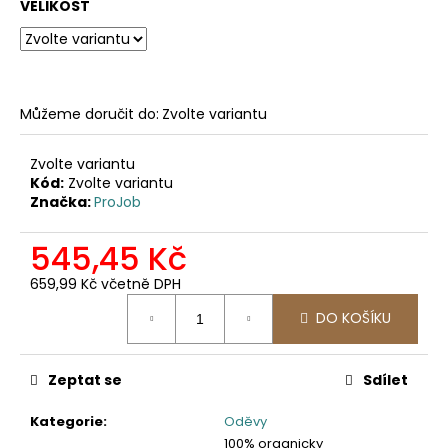
č
VELIKOST
u
j
e
m
e
Můžeme doručit do:
Zvolte variantu
Zvolte variantu
2030
Kód:
Zvolte variantu
PRACOVNÍ
Značka:
ProJob
FUNKČNÍ
TRIKO
545,45 Kč
247,11
Kč
659,99 Kč včetně DPH
Měrná
DO KOŠÍKU
cena:
Zeptat se
Sdílet
Kategorie
:
Oděvy
100% organicky