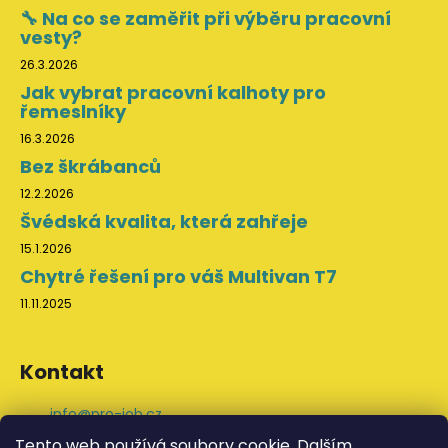
🔧 Na co se zaměřit při výběru pracovní
vesty?
26.3.2026
Jak vybrat pracovní kalhoty pro
řemeslníky
16.3.2026
Bez škrábanců
12.2.2026
Švédská kvalita, která zahřeje
15.1.2026
Chytré řešení pro váš Multivan T7
11.11.2025
Kontakt
info
@
pro-job.cz
+420 776 202 043
Tento web používá soubory cookie. Dalším