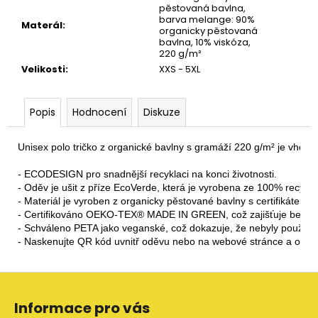
pěstovaná bavlna,
barva melange: 90%
Materál
:
organicky pěstovaná
bavlna, 10% viskóza,
220 g/m²
Velikosti
:
XXS - 5XL
Popis
Hodnocení
Diskuze
Unisex polo tričko z organické bavlny s gramáží 220 g/m² je vhodné
- ECODESIGN pro snadnější recyklaci na konci životnosti.

- Oděv je ušit z příze EcoVerde, která je vyrobena ze 100% recyklo
- Materiál je vyroben z organicky pěstované bavlny s certifikátem O
- Certifikováno OEKO-TEX® MADE IN GREEN, což zajišťuje bezp
- Schváleno PETA jako veganské, což dokazuje, že nebyly použity ž
- Naskenujte QR kód uvnitř oděvu nebo na webové stránce a o
Z
á
Informace pro vás
p