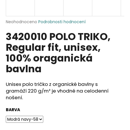
a
j
í
Průměrné
Neohodnoceno
Podrobnosti hodnocení
hodnocení
t
3420010 POLO TRIKO,
produktu
?
je
Regular fit, unisex,
0,0
z
100% oraganická
5
hvězdiček.
bavlna
HLEDAT
Unisex polo tričko z organické bavlny s
gramáží 220 g/m² je vhodné na celodenní
D
nošení.
o
p
BARVA
o
r
u