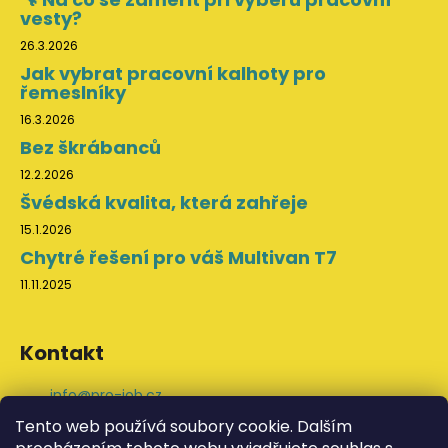
vesty?
26.3.2026
Jak vybrat pracovní kalhoty pro
řemeslníky
16.3.2026
Bez škrábanců
12.2.2026
Švédská kvalita, která zahřeje
15.1.2026
Chytré řešení pro váš Multivan T7
11.11.2025
Kontakt
info
@
pro-job.cz
+420 776 202 043
Tento web používá soubory cookie. Dalším
ProJob na Facebooku