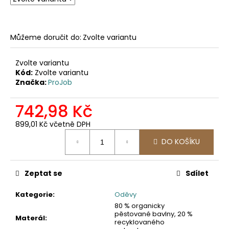
č
u
j
e
Můžeme doručit do:
Zvolte variantu
m
e
Zvolte variantu
Kód:
Zvolte variantu
Značka:
ProJob
2502
PRACOVNÍ
KALHOTY
742,98 Kč
DO
PASU,
899,01 Kč včetně DPH
ODEPÍNACÍ
Měrná
NOHAVICE
DO KOŠÍKU
cena:
2
057,85
Kč
Zeptat se
Sdílet
Kategorie
:
Oděvy
80 % organicky
pěstované bavlny, 20 %
Materál
:
recyklovaného