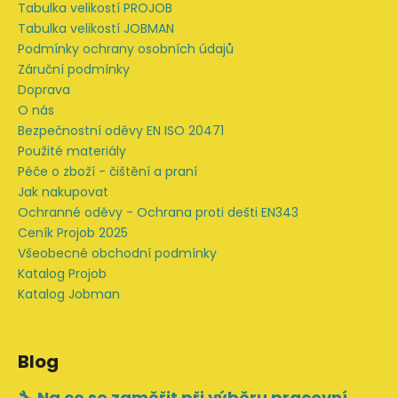
a
Tabulka velikostí PROJOB
t
Tabulka velikostí JOBMAN
í
Podmínky ochrany osobních údajů
Záruční podmínky
Doprava
O nás
Bezpečnostní oděvy EN ISO 20471
Použité materiály
Péče o zboží - čištění a praní
Jak nakupovat
Ochranné oděvy - Ochrana proti dešti EN343
Ceník Projob 2025
Všeobecné obchodní podmínky
Katalog Projob
Katalog Jobman
Blog
🔧 Na co se zaměřit při výběru pracovní