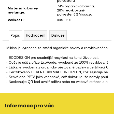
polyesteru
74% organická bavlna,
Materiál u barvy
20% recyklovaný
melange
:
polyester 6% Viscoza
Velikosti
:
XXS - 5XL
Popis
Hodnocení
Diskuze
Mikina je vyrobena ze směsi organické bavlny a recyklovaného poly
- ECODESIGN pro snadnější recyklaci na konci životnosti.

- Oděv je ušit z příze EcoVerde, vyrobené ze 100% recyklovaného p
- Látka je vyrobena z organicky pěstované bavlny s certifikací OCS 
- Certifikováno OEKO-TEX® MADE IN GREEN, což zajišťuje bezp
- Schváleno PETA jako veganské, což dokazuje, že nebyly použity ž
- Naskenujte QR kód uvnitř oděvu nebo na webové stránce a o
Z
á
Informace pro vás
p