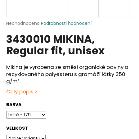
a
j
í
Průměrné
Neohodnoceno
Podrobnosti hodnocení
hodnocení
t
3430010 MIKINA,
produktu
?
je
Regular fit, unisex
0,0
z
5
hvězdiček.
Mikina je vyrobena ze směsi organické bavlny a
HLEDAT
recyklovaného polyesteru s gramáží látky 350
g/m².
Celý popis >
D
BARVA
o
p
o
r
VELIKOST
u