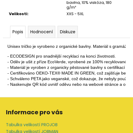
bavlna, 10% viskóza, 180
g/m²
Velikosti
:
XXS - 5XL
Popis
Hodnocení
Diskuze
Unisex tričko je vyrobeno z organické bavlny. Materiál s gramáží 18
- ECODESIGN pro snadnější recyklaci na konci životnosti.

- Oděv je ušit z příze EcoVerde, vyrobené ze 100% recyklovaného p
- Materiál je vyroben z organicky pěstované bavlny s certifikací OCS
- Certifikováno OEKO-TEX® MADE IN GREEN, což zajišťuje bezpeč
- Schváleno PETA jako veganské, což dokazuje, že nebyly použity ž
- Naskenujte QR kód uvnitř oděvu nebo na webové stránce a o
Z
á
Informace pro vás
p
a
Tabulka velikostí PROJOB
t
Tabulka velikostí JOBMAN