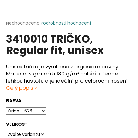
a
j
í
Průměrné
Neohodnoceno
Podrobnosti hodnocení
hodnocení
t
3410010 TRIČKO,
produktu
?
je
Regular fit, unisex
0,0
z
5
hvězdiček.
Unisex tričko je vyrobeno z organické bavlny.
HLEDAT
Materiál s gramáží 180 g/m² nabízí středně
lehkou hustotu a je ideální pro celoroční nošení.
Celý popis >
D
BARVA
o
p
o
VELIKOST
r
u