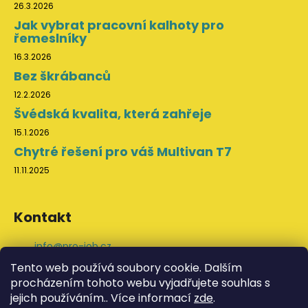
26.3.2026
Jak vybrat pracovní kalhoty pro
řemeslníky
16.3.2026
Bez škrábanců
12.2.2026
Švédská kvalita, která zahřeje
15.1.2026
Chytré řešení pro váš Multivan T7
11.11.2025
Kontakt
info
@
pro-job.cz
+420 776 202 043
Tento web používá soubory cookie. Dalším
ProJob na Facebooku
procházením tohoto webu vyjadřujete souhlas s
svedskeodevy
jejich používáním.. Více informací
zde
.