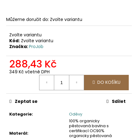
č
u
j
Můžeme doručit do:
Zvolte variantu
e
m
e
Zvolte variantu
Kód:
Zvolte variantu
Značka:
ProJob
2325
MICROFLEECOVÁ
288,43 Kč
PRACOVNÍ
MIKINA
349 Kč včetně DPH
971,07
Měrná
Kč
DO KOŠÍKU
cena:
Zeptat se
Sdílet
Kategorie
:
Oděvy
100% organicky
pěstovaná bavlna s
certifikací OC90%
Materál
:
organicky pěstovaná