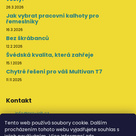
26.3.2026
Jak vybrat pracovní kalhoty pro
řemeslníky
16.3.2026
Bez škrábanců
12.2.2026
Švédská kvalita, která zahřeje
15.1.2026
Chytré řešení pro váš Multivan T7
11.11.2025
Kontakt
info
@
pro-job.cz
+420 776 202 043
Tento web používá soubory cookie. Dalším
ProJob na Facebooku
procházením tohoto webu vyjadřujete souhlas s
svedskeodevy