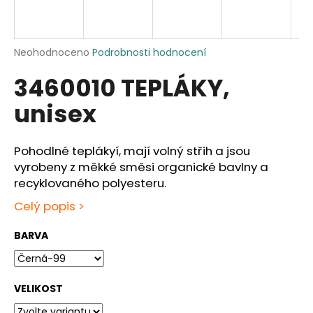
a
j
í
Průměrné
Neohodnoceno
Podrobnosti hodnocení
hodnocení
t
3460010 TEPLÁKY,
produktu
?
je
unisex
0,0
z
5
hvězdiček.
Pohodlné teplákyí, mají volný střih a jsou
HLEDAT
vyrobeny z měkké směsi organické bavlny a
recyklovaného polyesteru.
Celý popis >
D
BARVA
o
p
o
r
VELIKOST
u