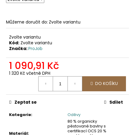
č
u
j
e
Můžeme doručit do:
Zvolte variantu
m
e
Zvolte variantu
Kód:
Zvolte variantu
Značka:
ProJob
2502
PRACOVNÍ
KALHOTY
1 090,91 Kč
DO
PASU,
1 320 Kč včetně DPH
ODEPÍNACÍ
Měrná
NOHAVICE
DO KOŠÍKU
cena:
2
057,85
Kč
Zeptat se
Sdílet
Kategorie
:
Oděvy
80 % organicky
pěstované bavlny s
certifikací OCS 20 %
Materiál
: