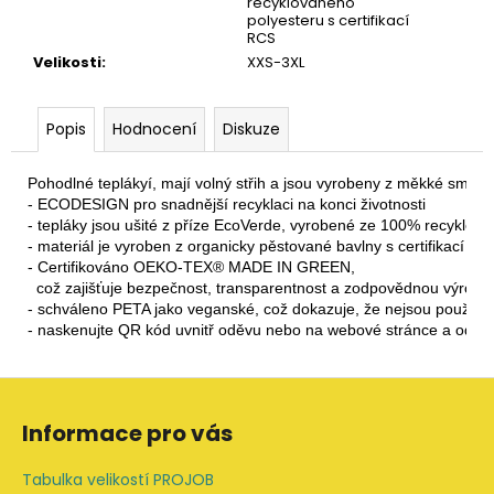
recyklovaného
polyesteru s certifikací
RCS
Velikosti
:
XXS-3XL
Popis
Hodnocení
Diskuze
Pohodlné teplákyí, mají volný střih a jsou vyrobeny z měkké směsi 
- ECODESIGN pro snadnější recyklaci na konci životnosti

- tepláky jsou ušité z příze EcoVerde, vyrobené ze 100% recyklova
- materiál je vyroben z organicky pěstované bavlny s certifikací OC
- Certifikováno OEKO-TEX® MADE IN GREEN, 
  což zajišťuje bezpečnost, transparentnost a zodpovědnou vý
- schváleno PETA jako veganské, což dokazuje, že nejsou použity ž
- naskenujte QR kód uvnitř oděvu nebo na webové stránce a o
Z
á
Informace pro vás
p
a
Tabulka velikostí PROJOB