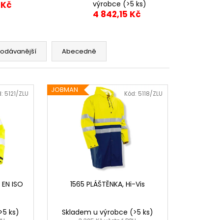
 Kč
výrobce
(>5 ks)
4 842,15 Kč
rodávanější
Abecedně
JOBMAN
d:
5121/ZLU
Kód:
5118/ZLU
, EN ISO
1565 PLÁŠTĚNKA, Hi-Vis
>5 ks)
Skladem u výrobce
(>5 ks)