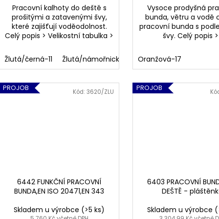
Pracovní kalhoty do deště s
Vysoce prodyšná pr
prošitými a zatavenými švy,
bunda, větru a vodě 
které zajišťují voděodolnost.
pracovní bunda s pod
Celý popis > Velikostní tabulka >
švy. Celý popis 
Žlutá/černá-11
Žlutá/námořnická modrá-10
Oranžová-17
PROJOB
PROJOB
Kód:
3620/ZLU
Kó
6442 FUNKČNÍ PRACOVNÍ
6403 PRACOVNÍ BUN
BUNDA,EN ISO 20471,EN 343
DEŠTĚ - pláštěn
Skladem u výrobce
(>5 ks)
Skladem u výrobce
(
5 760 Kč včetně DPH
3 304,99 Kč včetně 