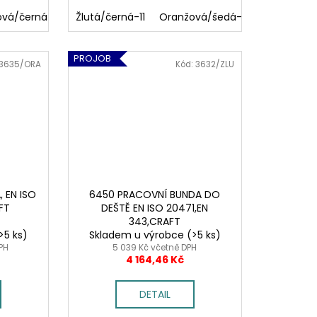
ová/černá-1799
Žlutá/černá-11
Oranžová/šedá-17
Oranžová/
PROJOB
3635/ORA
Kód:
3632/ZLU
 EN ISO
6450 PRACOVNÍ BUNDA DO
FT
DEŠTĚ EN ISO 20471,EN
343,CRAFT
>5 ks)
Skladem u výrobce
(>5 ks)
DPH
5 039 Kč včetně DPH
4 164,46 Kč
DETAIL