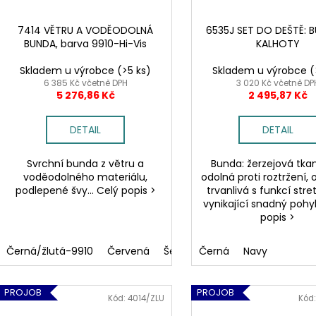
7414 VĚTRU A VODĚODOLNÁ
6535J SET DO DEŠTĚ: 
BUNDA, barva 9910-Hi-Vis
KALHOTY
Skladem u výrobce
(>5 ks)
Skladem u výrobce
(
6 385 Kč včetně DPH
3 020 Kč včetně DP
5 276,86 Kč
2 495,87 Kč
DETAIL
DETAIL
Svrchní bunda z větru a
Bunda: žerzejová tkan
voděodolného materiálu,
odolná proti roztržení,
podlepené švy... Celý popis >
trvanlivá s funkcí stre
vynikající snadný pohyb
popis >
Černá/žlutá-9910
Červená
Šedá
Černá
Černá
Navy
Navy
PROJOB
PROJOB
Kód:
4014/ZLU
Kód