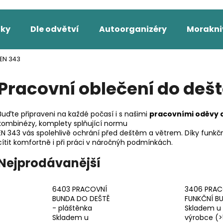
ňky
Dle odvětví
Autoorganizéry
Morakni
Co potřebujete najít?
 EN 343
Pracovní oblečení do dešt
HLEDAT
Buďte připraveni na každé počasí i s našimi
pracovními oděvy 
kombinézy, komplety splňující normu
EN 343 vás spolehlivě ochrání před deštěm a větrem. Díky funk
Doporučujeme
cítit komfortně i při práci v náročnýh podmínkách.
Nejprodávanější
6403 PRACOVNÍ
3406 PRAC
BUNDA DO DEŠTĚ
FUNKČNÍ B
- pláštěnka
Skladem u
2502 PRACOVNÍ KALHOTY DO PASU,
2423 PRACOVNÍ
Skladem u
výrobce
(>