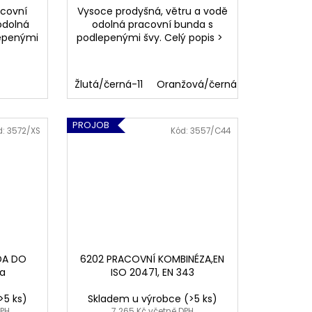
acovní
Vysoce prodyšná, větru a vodě
odolná
odolná pracovní bunda s
lepenými
podlepenými švy. Celý popis >
>
Žlutá/černá-11
Oranžová/černá-1799
PROJOB
d:
3572/XS
Kód:
3557/C44
DA DO
6202 PRACOVNÍ KOMBINÉZA,EN
ka
ISO 20471, EN 343
>5 ks)
Skladem u výrobce
(>5 ks)
DPH
7 265 Kč včetně DPH