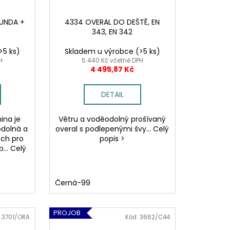
BUNDA +
4334 OVERAL DO DEŠTĚ, EN
343, EN 342
>5 ks)
Skladem u výrobce
(>5 ks)
H
5 440 Kč včetně DPH
4 495,87 Kč
DETAIL
ina je
Větru a voděodolný prošívaný
 odolná a
overal s podlepenými švy... Celý
tch pro
popis >
... Celý
Černá-99
PROJOB
:
3701/ORA
Kód:
3662/C44