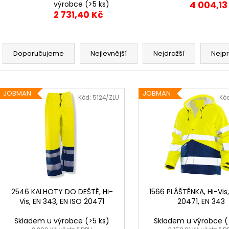
ODEPÍNACÍ NOHAVICE
DÁMSKÁ
výrobce
(>5 ks)
4 004,13
2 057,85 Kč
1 561,16 Kč
2 731,40 Kč
Ř
a
Doporučujeme
Nejlevnější
Nejdražší
Nejp
z
e
V
n
JOBMAN
JOBMAN
ý
Kód:
5124/ZLU
Kó
í
p
p
i
r
s
o
p
d
r
u
o
k
d
2546 KALHOTY DO DEŠTĚ, Hi-
1566 PLÁŠTĚNKA, Hi-Vis
t
Vis, EN 343, EN ISO 20471
20471, EN 343
u
ů
k
Skladem u výrobce
(>5 ks)
Skladem u výrobce
(