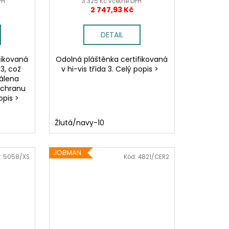
PH
3 325 Kč včetně DPH
2 747,93 Kč
DETAIL
fikovaná
Odolná pláštěnka certifikovaná
3, což
v hi-vis třída 3. Celý popis >
álena
ochranu
opis >
Žlutá/navy-10
JOBMAN
:
5058/XS
Kód:
4821/CER2