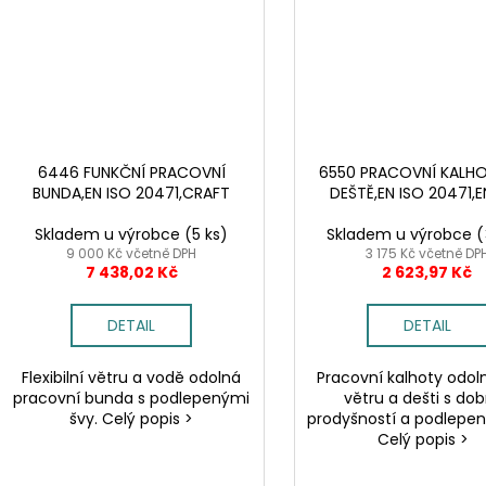
6446 FUNKČNÍ PRACOVNÍ
6550 PRACOVNÍ KALH
BUNDA,EN ISO 20471,CRAFT
DEŠTĚ,EN ISO 20471,E
Skladem u výrobce
(5 ks)
Skladem u výrobce
(
9 000 Kč včetně DPH
3 175 Kč včetně DP
7 438,02 Kč
2 623,97 Kč
DETAIL
DETAIL
Flexibilní větru a vodě odolná
Pracovní kalhoty odoln
pracovní bunda s podlepenými
větru a dešti s do
švy. Celý popis >
prodyšností a podlepen
Celý popis >