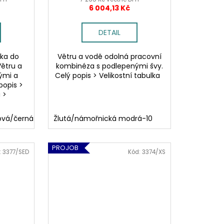
6 004,13 Kč
DETAIL
nka do
Větru a vodě odolná pracovní
Větru a
kombinéza s podlepenými švy.
ými a
Celý popis > Velikostní tabulka
popis >
 >
ová/černá-1799
Žlutá/námořnická modrá-10
Oranžová/námořnická modrá-17
Žlutá/ná
PROJOB
:
3377/SED
Kód:
3374/XS