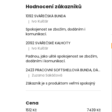
e
1 561,16 Kč
Hodnocení zákazníků
l
1092 SVÁŘEČSKÁ BUNDA
Ivo Kulčár
|
Hodnocení produktu je 5 z 5 hvězdiček.
Spokojenost se zbožím, dodáním i
komunikací.
2092 SVÁŘEČSKÉ KALHOTY
Ivo Kulčár
|
Hodnocení produktu je 5 z 5 hvězdiček.
Padnou, jako ulité spokojenost se zbožím,
dodáním i komunikací.
2423 PRACOVNÍ SOFTSHELLOVÁ BUNDA, DÁMSKÁ
Zuzana Sakáčová
|
Hodnocení produktu je 5 z 5 hvězdiček.
Zákazník je s produktom veľmi spokojný
Cena
1512
Kč
7439
Kč