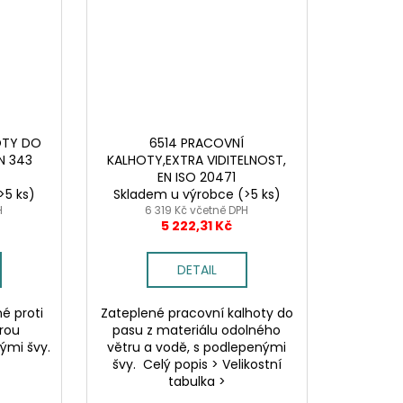
OTY DO
6514 PRACOVNÍ
N 343
KALHOTY,EXTRA VIDITELNOST,
EN ISO 20471
>5 ks)
Skladem u výrobce
(>5 ks)
H
6 319 Kč včetně DPH
5 222,31 Kč
DETAIL
é proti
Zateplené pracovní kalhoty do
brou
pasu z materiálu odolného
ými švy.
větru a vodě, s podlepenými
švy. Celý popis > Velikostní
tabulka >