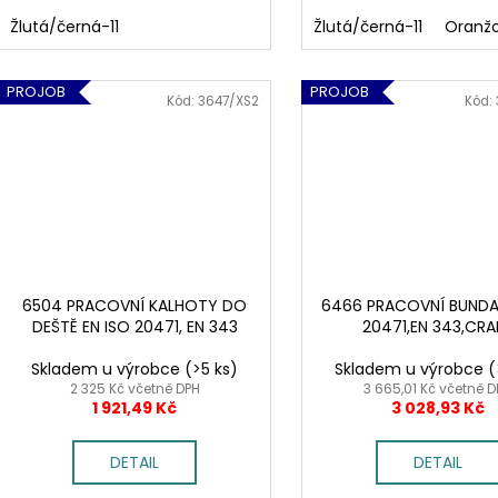
Žlutá/černá-11
Žlutá/černá-11
Oranž
PROJOB
PROJOB
Kód:
3647/XS2
Kód:
6504 PRACOVNÍ KALHOTY DO
6466 PRACOVNÍ BUNDA,
DEŠTĚ EN ISO 20471, EN 343
20471,EN 343,CRA
Skladem u výrobce
(>5 ks)
Skladem u výrobce
(
2 325 Kč včetně DPH
3 665,01 Kč včetně 
1 921,49 Kč
3 028,93 Kč
DETAIL
DETAIL