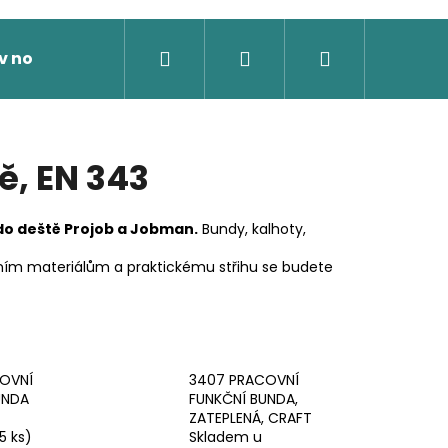
Hledat
Přihlášení
Nákupní
v nože
Výprodej
Dárkové poukazy
Novi
košík
ě, EN 343
do deště Projob a Jobman.
Bundy, kalhoty,
čním materiálům a praktickému střihu se budete
OVNÍ
3407 PRACOVNÍ
UNDA
FUNKČNÍ BUNDA,
ZATEPLENÁ, CRAFT
 SOFTSHELLOVÁ BUNDA,
5 ks)
Skladem u