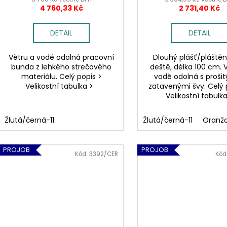
4 760,33 Kč
2 731,40 Kč
DETAIL
DETAIL
Větru a vodě odolná pracovní
Dlouhý plášť/pláště
bunda z lehkého strečového
deště, délka 100 cm. 
materiálu. Celý popis >
vodě odolná s prošit
Velikostní tabulka >
zatavenými švy. Celý 
Velikostní tabulka
Žlutá/černá-11
Žlutá/černá-11
Oranž
PROJOB
PROJOB
Kód:
3392/CER
Kód