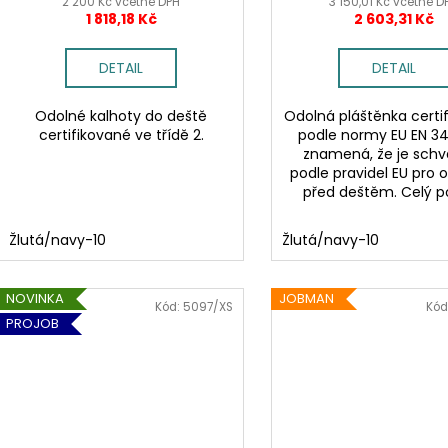
t
2 200 Kč včetně DPH
3 150,01 Kč včetně D
1 818,18 Kč
2 603,31 Kč
ů
DETAIL
DETAIL
Odolné kalhoty do deště
Odolná pláštěnka certi
certifikované ve třídě 2.
podle normy EU EN 34
znamená, že je schv
podle pravidel EU pro 
před deštěm. Celý p
Žlutá/navy-10
Žlutá/navy-10
NOVINKA
JOBMAN
Kód:
5097/XS
Kód
PROJOB