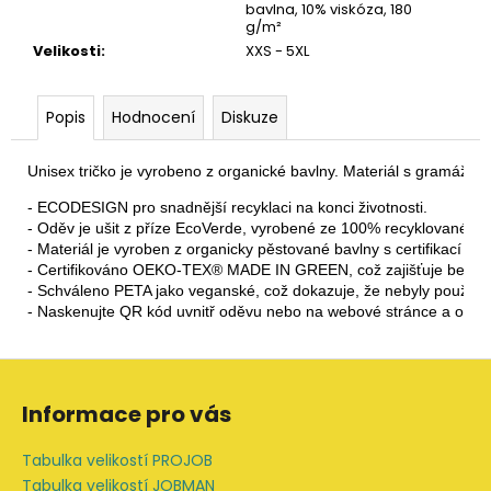
bavlna, 10% viskóza, 180
g/m²
Velikosti
:
XXS - 5XL
Popis
Hodnocení
Diskuze
Unisex tričko je vyrobeno z organické bavlny. Materiál s gramáží 18
- ECODESIGN pro snadnější recyklaci na konci životnosti.

- Oděv je ušit z příze EcoVerde, vyrobené ze 100% recyklovaného p
- Materiál je vyroben z organicky pěstované bavlny s certifikací OCS
- Certifikováno OEKO-TEX® MADE IN GREEN, což zajišťuje bezpeč
- Schváleno PETA jako veganské, což dokazuje, že nebyly použity ž
- Naskenujte QR kód uvnitř oděvu nebo na webové stránce a o
Z
á
Informace pro vás
p
a
Tabulka velikostí PROJOB
t
Tabulka velikostí JOBMAN