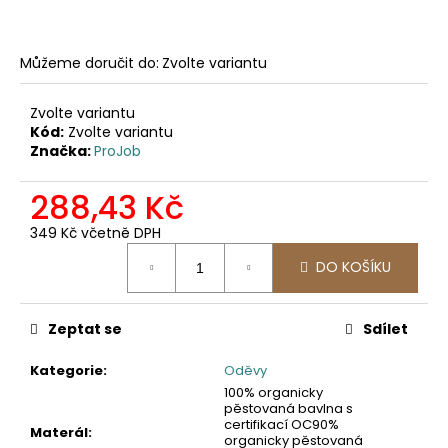
č
u
j
Můžeme doručit do:
Zvolte variantu
e
m
e
Zvolte variantu
Kód:
Zvolte variantu
Značka:
ProJob
2423
PRACOVNÍ
288,43 Kč
SOFTSHELLOVÁ
BUNDA,
349 Kč včetně DPH
DÁMSKÁ
Měrná
1
DO KOŠÍKU
cena:
561,16
Kč
Zeptat se
Sdílet
Kategorie
:
Oděvy
100% organicky
pěstovaná bavlna s
certifikací OC90%
Materál
:
organicky pěstovaná