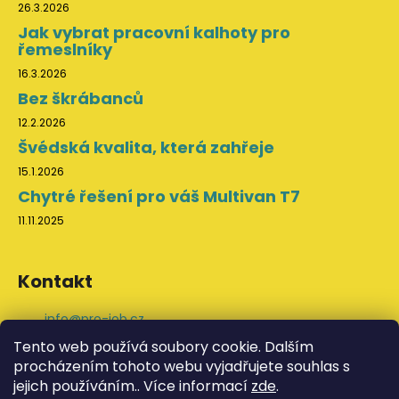
26.3.2026
Jak vybrat pracovní kalhoty pro
řemeslníky
16.3.2026
Bez škrábanců
12.2.2026
Švédská kvalita, která zahřeje
15.1.2026
Chytré řešení pro váš Multivan T7
11.11.2025
Kontakt
info
@
pro-job.cz
+420 776 202 043
Tento web používá soubory cookie. Dalším
ProJob na Facebooku
procházením tohoto webu vyjadřujete souhlas s
svedskeodevy
jejich používáním.. Více informací
zde
.