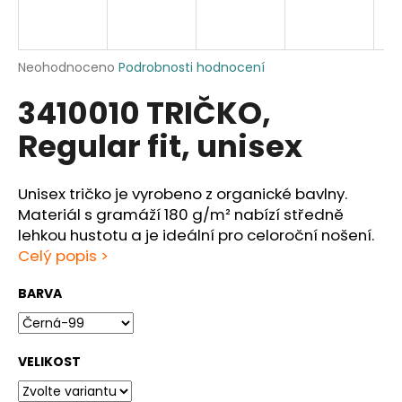
a
j
í
Průměrné
Neohodnoceno
Podrobnosti hodnocení
hodnocení
t
3410010 TRIČKO,
produktu
?
je
Regular fit, unisex
0,0
z
5
hvězdiček.
Unisex tričko je vyrobeno z organické bavlny.
HLEDAT
Materiál s gramáží 180 g/m² nabízí středně
lehkou hustotu a je ideální pro celoroční nošení.
Celý popis >
D
BARVA
o
p
o
VELIKOST
r
u