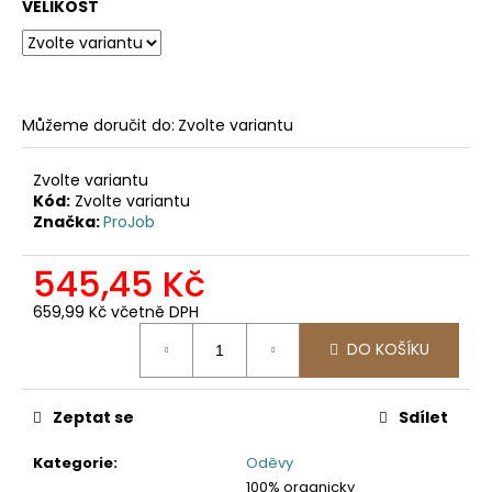
č
VELIKOST
u
j
e
m
e
Můžeme doručit do:
Zvolte variantu
Zvolte variantu
2502
Kód:
Zvolte variantu
PRACOVNÍ
Značka:
ProJob
KALHOTY
DO
PASU,
545,45 Kč
ODEPÍNACÍ
NOHAVICE
659,99 Kč včetně DPH
2
Měrná
057,85
DO KOŠÍKU
cena:
Kč
Zeptat se
Sdílet
Kategorie
:
Oděvy
100% organicky