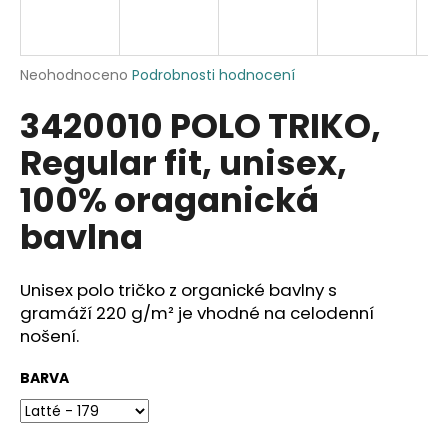
a
j
í
Průměrné
Neohodnoceno
Podrobnosti hodnocení
hodnocení
t
3420010 POLO TRIKO,
produktu
?
je
Regular fit, unisex,
0,0
z
100% oraganická
5
hvězdiček.
bavlna
HLEDAT
Unisex polo tričko z organické bavlny s
gramáží 220 g/m² je vhodné na celodenní
D
nošení.
o
p
BARVA
o
r
u