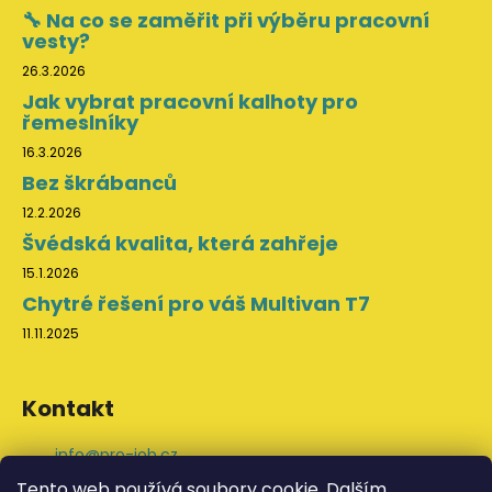
🔧 Na co se zaměřit při výběru pracovní
vesty?
26.3.2026
Jak vybrat pracovní kalhoty pro
řemeslníky
16.3.2026
Bez škrábanců
12.2.2026
Švédská kvalita, která zahřeje
15.1.2026
Chytré řešení pro váš Multivan T7
11.11.2025
Kontakt
info
@
pro-job.cz
+420 776 202 043
Tento web používá soubory cookie. Dalším