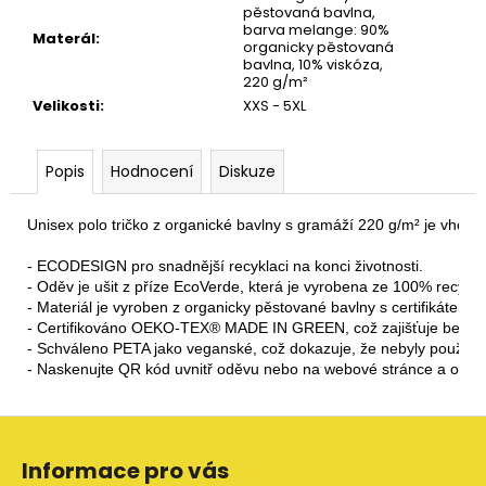
pěstovaná bavlna,
barva melange: 90%
Materál
:
organicky pěstovaná
bavlna, 10% viskóza,
220 g/m²
Velikosti
:
XXS - 5XL
Popis
Hodnocení
Diskuze
Unisex polo tričko z organické bavlny s gramáží 220 g/m² je vhodné
- ECODESIGN pro snadnější recyklaci na konci životnosti.

- Oděv je ušit z příze EcoVerde, která je vyrobena ze 100% recyklo
- Materiál je vyroben z organicky pěstované bavlny s certifikátem O
- Certifikováno OEKO-TEX® MADE IN GREEN, což zajišťuje bezp
- Schváleno PETA jako veganské, což dokazuje, že nebyly použity ž
- Naskenujte QR kód uvnitř oděvu nebo na webové stránce a o
Z
á
Informace pro vás
p