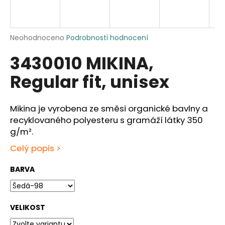
a
j
í
Průměrné
Neohodnoceno
Podrobnosti hodnocení
hodnocení
t
3430010 MIKINA,
produktu
?
je
Regular fit, unisex
0,0
z
5
hvězdiček.
Mikina je vyrobena ze směsi organické bavlny a
HLEDAT
recyklovaného polyesteru s gramáží látky 350
g/m².
Celý popis >
D
BARVA
o
p
o
r
VELIKOST
u