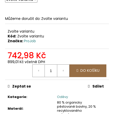
č
u
j
e
Můžeme doručit do:
Zvolte variantu
m
e
Zvolte variantu
Kód:
Zvolte variantu
Značka:
ProJob
2422
SOFTSHELLOVÁ
BUNDA
742,98 Kč
1
899,01 Kč včetně DPH
561,16
Měrná
Kč
DO KOŠÍKU
cena:
Zeptat se
Sdílet
Kategorie
:
Oděvy
80 % organicky
pěstované bavlny, 20 %
Materál
:
recyklovaného