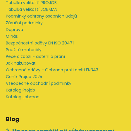
a
Tabulka velikostí PROJOB
t
Tabulka velikostí JOBMAN
í
Podmínky ochrany osobních údajů
Záruční podmínky
Doprava
O nás
Bezpečnostní oděvy EN ISO 20471
Použité materiály
Péče o zboží - čištění a praní
Jak nakupovat
Ochranné oděvy - Ochrana proti dešti EN343
Ceník Projob 2025
Všeobecné obchodní podmínky
Katalog Projob
Katalog Jobman
Blog
🔧 Na co se zaměřit při výběru pracovní