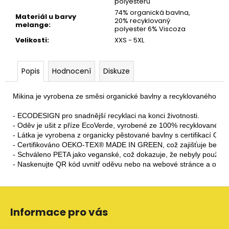
polyesteru
74% organická bavlna,
Materiál u barvy
20% recyklovaný
melange
:
polyester 6% Viscoza
Velikosti
:
XXS - 5XL
Popis
Hodnocení
Diskuze
Mikina je vyrobena ze směsi organické bavlny a recyklovaného poly
- ECODESIGN pro snadnější recyklaci na konci životnosti.

- Oděv je ušit z příze EcoVerde, vyrobené ze 100% recyklovaného p
- Látka je vyrobena z organicky pěstované bavlny s certifikací OCS 
- Certifikováno OEKO-TEX® MADE IN GREEN, což zajišťuje bezp
- Schváleno PETA jako veganské, což dokazuje, že nebyly použity ž
- Naskenujte QR kód uvnitř oděvu nebo na webové stránce a o
Z
á
Informace pro vás
p