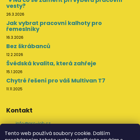
vesty?
26.3.2026
Jak vybrat pracovní kalhoty pro
řemeslníky
16.3.2026
Bez škrábanců
12.2.2026
Švédská kvalita, která zahřeje
15.1.2026
Chytré řešení pro váš Multivan T7
11.11.2025
Kontakt
info
@
pro-job.cz
+420 776 202 043
Tento web používá soubory cookie. Dalším
ProJob na Facebooku