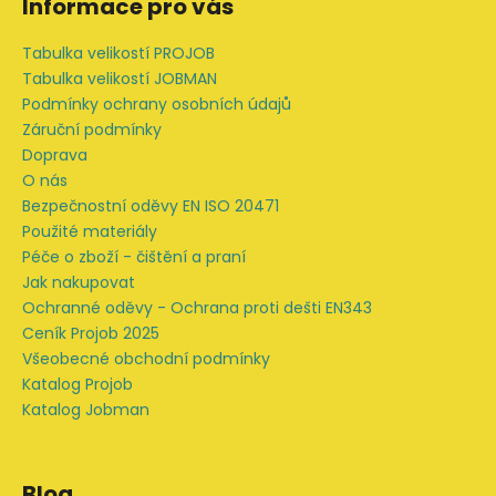
Informace pro vás
v
p
k
a
Tabulka velikostí PROJOB
y
t
Tabulka velikostí JOBMAN
v
í
Podmínky ochrany osobních údajů
ý
Záruční podmínky
p
Doprava
i
O nás
s
u
Bezpečnostní oděvy EN ISO 20471
Použité materiály
Péče o zboží - čištění a praní
Jak nakupovat
Ochranné oděvy - Ochrana proti dešti EN343
Ceník Projob 2025
Všeobecné obchodní podmínky
Katalog Projob
Katalog Jobman
Blog