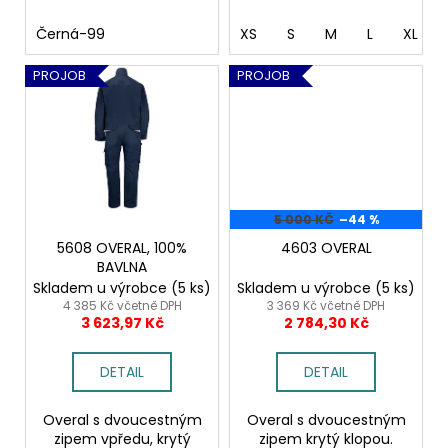
Černá-99
XS
S
M
L
XL
PROJOB
PROJOB
5 000 KČ
–44 %
5608 OVERAL, 100%
4603 OVERAL
BAVLNA
Skladem u výrobce
(5 ks)
Skladem u výrobce
(5 ks)
4 385 Kč včetně DPH
3 369 Kč včetně DPH
3 623,97 Kč
2 784,30 Kč
DETAIL
DETAIL
Overal s dvoucestným
Overal s dvoucestným
zipem vpředu, krytý
zipem krytý klopou.