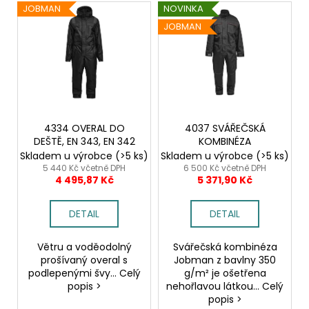
č
V
o
JOBMAN
NOVINKA
u
ý
d
JOBMAN
j
p
u
e
i
k
m
s
e
t
p
ů
r
2422
o
4334 OVERAL DO
4037 SVÁŘEČSKÁ
SOFTSHELLOVÁ
BUNDA
DEŠTĚ, EN 343, EN 342
KOMBINÉZA
d
Skladem u výrobce
(>5 ks)
Skladem u výrobce
(>5 ks)
1
u
5 440 Kč včetně DPH
6 500 Kč včetně DPH
561,16
4 495,87 Kč
5 371,90 Kč
k
Kč
t
DETAIL
DETAIL
ů
Větru a voděodolný
Svářečská kombinéza
prošívaný overal s
Jobman z bavlny 350
podlepenými švy... Celý
g/m² je ošetřena
popis >
nehořlavou látkou... Celý
popis >