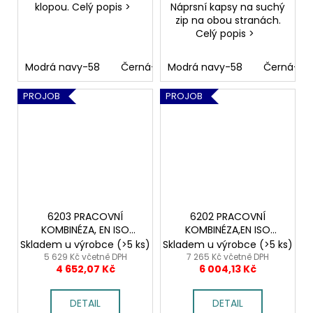
klopou. Celý popis >
Náprsní kapsy na suchý
zip na obou stranách.
Celý popis >
Modrá navy-58
Černá-99
Modrá navy-58
Černá-99
PROJOB
PROJOB
6203 PRACOVNÍ
6202 PRACOVNÍ
KOMBINÉZA, EN ISO
KOMBINÉZA,EN ISO
20471
20471, EN 343
Skladem u výrobce
(>5 ks)
Skladem u výrobce
(>5 ks)
5 629 Kč včetně DPH
7 265 Kč včetně DPH
4 652,07 Kč
6 004,13 Kč
DETAIL
DETAIL