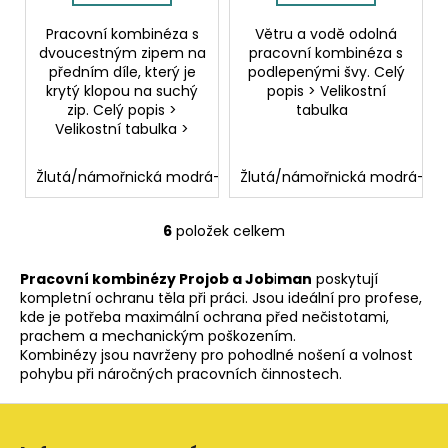
Pracovní kombinéza s
Větru a vodě odolná
dvoucestným zipem na
pracovní kombinéza s
předním díle, který je
podlepenými švy. Celý
krytý klopou na suchý
popis > Velikostní
zip. Celý popis >
tabulka
Velikostní tabulka >
Žlutá/námořnická modrá-10
Žlutá/námořnická modrá-10
6
položek celkem
O
v
Pracovní kombinézy Projob a Job
i
man
poskytují
l
kompletní ochranu těla při práci. Jsou ideální pro profese,
á
kde je potřeba maximální ochrana před nečistotami,
d
prachem a mechanickým poškozením.
a
Kombinézy jsou navrženy pro pohodlné nošení a volnost
c
pohybu při náročných pracovních činnostech.
í
Z
p
á
r