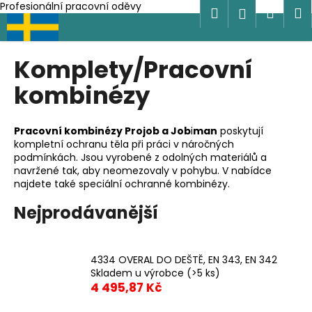
K
Profesionální pracovní oděvy
Hledat
Náku
M
Přihlášen
Přejít
o
na
Zpět
Zpět
košík
š
obsah
í
Komplety/Pracovní
C
k
kombinézy
o
p
o
Pracovní kombinézy Projob a Job
i
man
poskytují
kompletní ochranu těla při práci v náročných
t
podmínkách. Jsou vyrobené z odolných materiálů a
ř
navržené tak, aby neomezovaly v pohybu. V nabídce
e
najdete také speciální ochranné kombinézy.
b
Nejprodávanější
u
j
e
4334 OVERAL DO DEŠTĚ, EN 343, EN 342
t
Skladem u výrobce
(>5 ks)
4 495,87 Kč
e
n