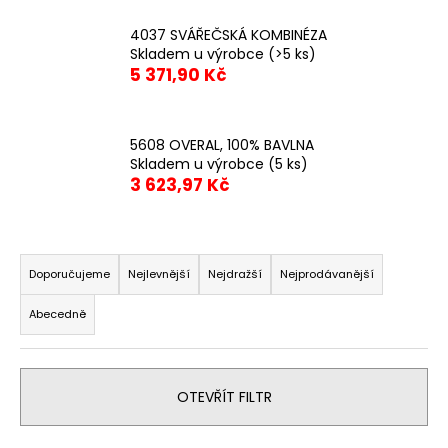
a
4037 SVÁŘEČSKÁ KOMBINÉZA
j
Skladem u výrobce
(>5 ks)
í
5 371,90 Kč
t
?
5608 OVERAL, 100% BAVLNA
Skladem u výrobce
(5 ks)
3 623,97 Kč
HLEDAT
Ř
a
Doporučujeme
Nejlevnější
Nejdražší
Nejprodávanější
z
D
Abecedně
e
o
n
p
í
o
OTEVŘÍT FILTR
p
r
u
r