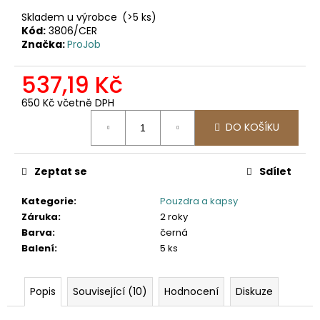
č
u
Skladem u výrobce
(>5 ks)
Kód:
3806/CER
j
Značka:
ProJob
e
m
537,19 Kč
e
650 Kč včetně DPH
Měrná
2502
DO KOŠÍKU
cena:
PRACOVNÍ
KALHOTY
DO
PASU,
Zeptat se
Sdílet
ODEPÍNACÍ
NOHAVICE
Kategorie
:
Pouzdra a kapsy
2
Záruka
:
2 roky
057,85
Barva
:
černá
Kč
Balení
:
5 ks
Popis
Související (10)
Hodnocení
Diskuze