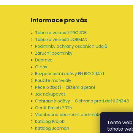
Z
á
Informace pro vás
p
a
Tabulka velikostí PROJOB
t
Tabulka velikostí JOBMAN
í
Podmínky ochrany osobních údajů
Záruční podmínky
Doprava
O nás
Bezpečnostní oděvy EN ISO 20471
Použité materiály
Péče o zboží - čištění a praní
Jak nakupovat
Ochranné oděvy - Ochrana proti dešti EN343
Ceník Projob 2025
Všeobecné obchodní podmínky
Katalog Projob
Tento web 
Katalog Jobman
tohoto webu