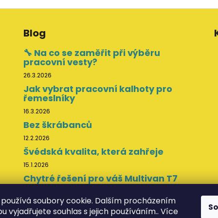
Blog
🔧 Na co se zaměřit při výběru
pracovní vesty?
26.3.2026
Jak vybrat pracovní kalhoty pro
řemeslníky
16.3.2026
Bez škrábanců
12.2.2026
Švédská kvalita, která zahřeje
15.1.2026
Chytré řešení pro váš Multivan T7
11.11.2025
používá soubory cookie. Dalším procházením
S
 vyjadřujete souhlas s jejich používáním.. Více