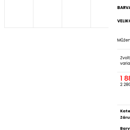
ODEPÍNACÍ NOHAVICE
DÁMSKÁ
BARV
2 057,85 Kč
1 561,16 Kč
VELIK
Můžem
Zvol
vari
1 
2 28
Měr
cena
Kate
Záru
Barv