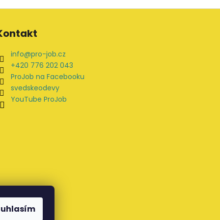
Kontakt
info
@
pro-job.cz
+420 776 202 043
ProJob na Facebooku
svedskeodevy
YouTube ProJob
ouhlasím