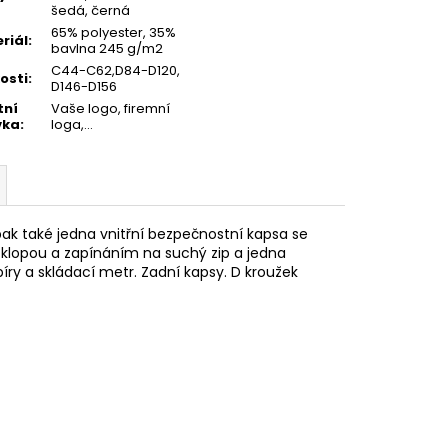
šedá, černá
65% polyester, 35%
riál
:
bavlna 245 g/m2
C44-C62,D84-D120,
kosti
:
D146-D156
tní
Vaše logo, firemní
vka
:
loga,...
ak také jedna vnitřní bezpečnostní kapsa se
 klopou a zapínáním na suchý zip a jedna
íry a skládací metr. Zadní kapsy. D kroužek