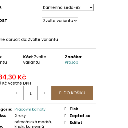
A
OST
e doručit do:
Zvolte variantu
te
Kód:
Zvolte
Značka:
antu
variantu
ProJob
884,30 Kč
0 Kč včetně DPH
ná
DO KOŠÍKU
:
Tisk
gorie
:
Pracovní kalhoty
ka
:
2 roky
Zeptat se
námořnická modrá,
Sdílet
y
:
khaki, kamenná