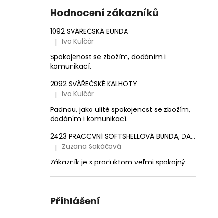
e
1 561,16 Kč
Hodnocení zákazníků
l
1092 SVÁŘEČSKÁ BUNDA
Ivo Kulčár
|
Hodnocení produktu je 5 z 5 hvězdiček.
Spokojenost se zbožím, dodáním i
komunikací.
2092 SVÁŘEČSKÉ KALHOTY
Ivo Kulčár
|
Hodnocení produktu je 5 z 5 hvězdiček.
Padnou, jako ulité spokojenost se zbožím,
dodáním i komunikací.
2423 PRACOVNÍ SOFTSHELLOVÁ BUNDA, DÁMSKÁ
Zuzana Sakáčová
|
Hodnocení produktu je 5 z 5 hvězdiček.
Zákazník je s produktom veľmi spokojný
Přihlášení