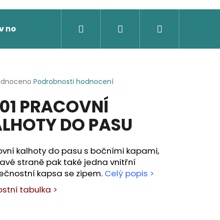
Hledat
Přihlášení
Nákupní
v nože
Výprodej
Dárkové poukazy
Novi
košík
rné
odnoceno
Podrobnosti hodnocení
cení
01 PRACOVNÍ
ktu
LHOTY DO PASU
ček.
vní kalhoty do pasu s bočními kapami,
avé straně pak také jedna vnitřní
ečnostní kapsa se zipem.
Celý popis >
ostní tabulka >
 SOFTSHELLOVÁ BUNDA,