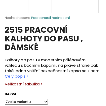
a
j
í
Průměrné
Neohodnoceno
Podrobnosti hodnocení
hodnocení
t
2515 PRACOVNÍ
produktu
?
je
KALHOTY DO PASU ,
0,0
z
DÁMSKÉ
5
hvězdiček.
HLEDAT
Kalhoty do pasu v moderním přiléhavém
vzhledu s bočními kapami, na pravé straně pak
také jedna vnitřní bezpečnostní kapsa se zipem.
D
Celý popis >
o
Velikostní tabulka >
p
o
BARVA
r
u