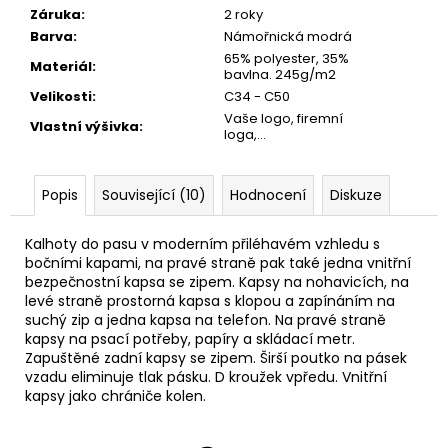
Záruka
:
2 roky
Barva
:
Námořnická modrá
65% polyester, 35%
Materiál
:
bavlna. 245g/m2
Velikosti
:
C34 - C50
Vaše logo, firemní
Vlastní výšivka
:
loga,...
Popis
Související (10)
Hodnocení
Diskuze
Kalhoty do pasu v moderním přiléhavém vzhledu s
bočními kapami, na pravé straně pak také jedna vnitřní
bezpečnostní kapsa se zipem. Kapsy na nohavicích, na
levé straně prostorná kapsa s klopou a zapínáním na
suchý zip a jedna kapsa na telefon. Na pravé straně
kapsy na psací potřeby, papíry a skládací metr.
Zapuštěné zadní kapsy se zipem. Širší poutko na pásek
vzadu eliminuje tlak pásku. D kroužek vpředu. Vnitřní
kapsy jako chrániče kolen.