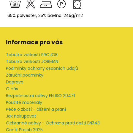
65% polyester, 35% bavlna. 245g/m2
Z
á
Informace pro vás
p
a
Tabulka velikostí PROJOB
t
Tabulka velikostí JOBMAN
í
Podmínky ochrany osobních údajů
Záruční podmínky
Doprava
O nás
Bezpečnostní oděvy EN ISO 20471
Použité materiály
Péče o zboží - čištění a praní
Jak nakupovat
Ochranné oděvy - Ochrana proti dešti EN343
Ceník Projob 2025