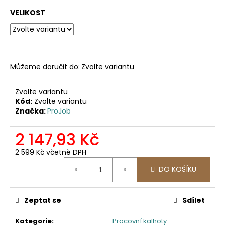
č
u
VELIKOST
j
e
m
e
Můžeme doručit do:
Zvolte variantu
2325
Zvolte variantu
MICROFLEECOVÁ
Kód:
Zvolte variantu
PRACOVNÍ
Značka:
ProJob
MIKINA
971,07
2 147,93 Kč
Kč
2 599 Kč včetně DPH
Měrná
DO KOŠÍKU
cena:
Zeptat se
Sdílet
Kategorie
:
Pracovní kalhoty