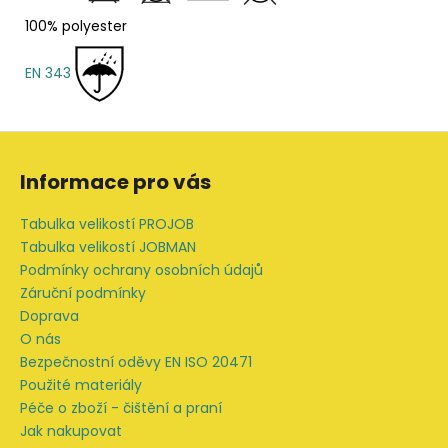
100% polyester
EN 343
Z
á
Informace pro vás
p
a
Tabulka velikostí PROJOB
t
Tabulka velikostí JOBMAN
í
Podmínky ochrany osobních údajů
Záruční podmínky
Doprava
O nás
Bezpečnostní oděvy EN ISO 20471
Použité materiály
Péče o zboží - čištění a praní
Jak nakupovat