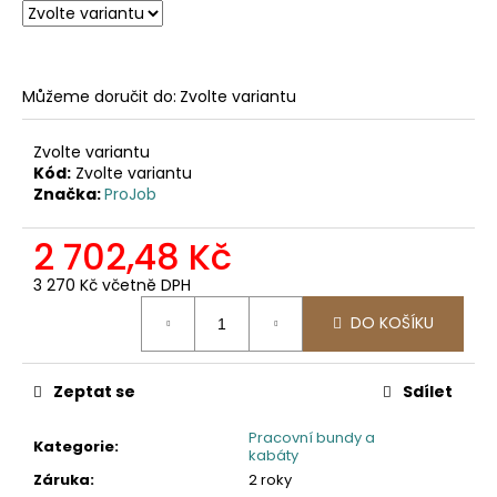
č
u
j
e
Můžeme doručit do:
Zvolte variantu
m
e
Zvolte variantu
Kód:
Zvolte variantu
2502
Značka:
ProJob
PRACOVNÍ
KALHOTY
2 702,48 Kč
DO
PASU,
ODEPÍNACÍ
3 270 Kč včetně DPH
NOHAVICE
Měrná
DO KOŠÍKU
cena:
2
057,85
Kč
Zeptat se
Sdílet
Pracovní bundy a
Kategorie
:
kabáty
Záruka
:
2 roky