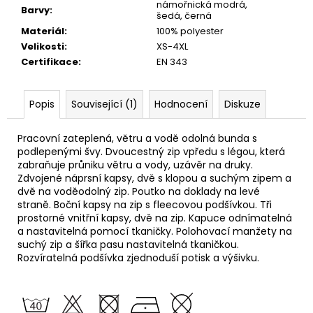
námořnická modrá,
Barvy
:
šedá, černá
Materiál
:
100% polyester
Velikosti
:
XS-4XL
Certifikace
:
EN 343
Popis
Související (1)
Hodnocení
Diskuze
Pracovní zateplená, větru a vodě odolná bunda s
podlepenými švy. Dvoucestný zip vpředu s légou, která
zabraňuje průniku větru a vody, uzávěr na druky.
Zdvojené náprsní kapsy, dvě s klopou a suchým zipem a
dvě na voděodolný zip. Poutko na doklady na levé
straně. Boční kapsy na zip s fleecovou podšívkou. Tři
prostorné vnitřní kapsy, dvě na zip. Kapuce odnímatelná
a nastavitelná pomocí tkaničky. Polohovací manžety na
suchý zip a šířka pasu nastavitelná tkaničkou.
Rozvíratelná podšívka zjednoduší potisk a výšivku.