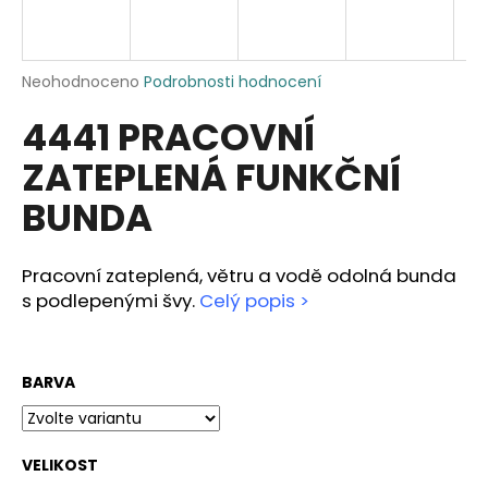
a
j
í
Průměrné
Neohodnoceno
Podrobnosti hodnocení
hodnocení
t
4441 PRACOVNÍ
produktu
?
je
ZATEPLENÁ FUNKČNÍ
0,0
z
BUNDA
5
hvězdiček.
HLEDAT
Pracovní zateplená, větru a vodě odolná bunda
s podlepenými švy.
Celý popis >
D
o
BARVA
p
o
r
u
VELIKOST