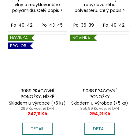
vlny a recyklovaného
recyklovaného
polyamidu. Celý popis >
polyesteru. Celý popis >
Po-40-42
Po-43-45
Po-46-48
Po-36-39
Po-40-42
P
NOVINKA
NOVINKA
PROJOB
9089 PRACOVNÍ
9088 PRACOVNÍ
PONOŽKY, NÍZKÉ
PONOŽKY
Skladem u výrobce
(>5 ks)
Skladem u výrobce
(>5 ks)
299 Kč včetně DPH
355,99 Kč včetně DPH
247,11 Kč
294,21 Kč
DETAIL
DETAIL