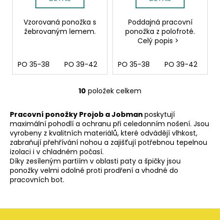
Vzorovaná ponožka s
Poddajná pracovní
žebrovaným lemem.
ponožka z polofroté.
Celý popis >
PO 35-38
PO 39-42
PO 43-46
PO 35-38
PO 39-42
P
10
položek celkem
O
v
Pracovní ponožky Projob a Jobman
poskytují
l
maximální pohodlí a ochranu při celedonním nošení. Jsou
á
vyrobeny z kvalitních materiálů, které odvádějí vlhkost,
d
zabraňují přehřívání nohou a zajišťují potřebnou tepelnou
a
izolaci i v chladném počasí.
c
Díky zesíleným partiím v oblasti paty a špičky jsou
í
ponožky velmi odolné proti prodření a vhodné do
pracovních bot.
p
r
v
Z
k