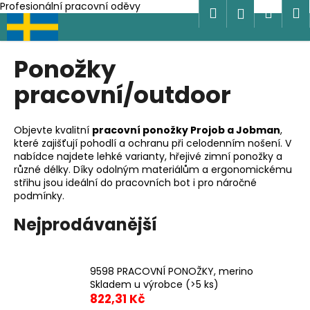
K
Profesionální pracovní oděvy
Hledat
Náku
M
Přihlášen
Přejít
o
na
Zpět
Zpět
košík
š
obsah
í
Ponožky
C
k
pracovní/outdoor
o
p
o
Objevte kvalitní
pracovní ponožky Projob a Jobman
,
které zajišťují pohodlí a ochranu při celodenním nošení. V
t
nabídce najdete lehké varianty, hřejivé zimní ponožky a
ř
různé délky. Díky odolným materiálům a ergonomickému
e
střihu jsou ideální do pracovních bot i pro náročné
podmínky.
b
u
Nejprodávanější
j
e
t
9598 PRACOVNÍ PONOŽKY, merino
Skladem u výrobce
(>5 ks)
e
822,31 Kč
n