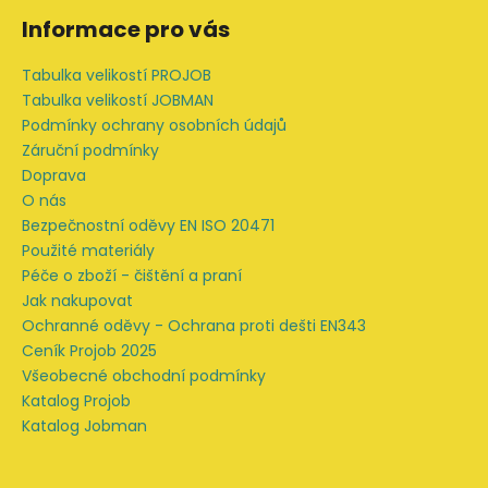
y
á
Informace pro vás
v
p
ý
a
Tabulka velikostí PROJOB
p
t
Tabulka velikostí JOBMAN
i
í
Podmínky ochrany osobních údajů
s
Záruční podmínky
u
Doprava
O nás
Bezpečnostní oděvy EN ISO 20471
Použité materiály
Péče o zboží - čištění a praní
Jak nakupovat
Ochranné oděvy - Ochrana proti dešti EN343
Ceník Projob 2025
Všeobecné obchodní podmínky
Katalog Projob
Katalog Jobman