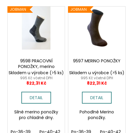
r
č
u
V
o
JOBMAN
JOBMAN
j
ý
d
e
p
u
m
i
k
e
s
t
p
ů
2422
r
SOFTSHELLOVÁ
o
BUNDA
9598 PRACOVNÍ
9597 MERINO PONOŽKY
PONOŽKY, merino
d
1
Skladem u výrobce
(>5 ks)
Skladem u výrobce
(>5 ks)
561,16
u
995 Kč včetně DPH
995 Kč včetně DPH
Kč
822,31 Kč
822,31 Kč
k
t
DETAIL
DETAIL
ů
Silné merino ponožky
Pohodlné Merino
pro chladné dny.
ponožky.
Po-36-39
Po-40-42
Po-43-45
Po-36-39
Po-46-48
Po-40-42
P