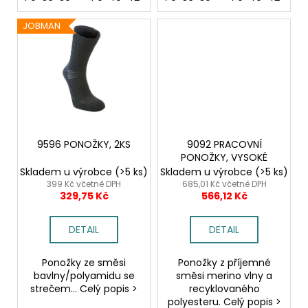
JOBMAN
9596 PONOŽKY, 2KS
9092 PRACOVNÍ
PONOŽKY, VYSOKÉ
Skladem u výrobce
(>5 ks)
Skladem u výrobce
(>5 ks)
399 Kč včetně DPH
685,01 Kč včetně DPH
329,75 Kč
566,12 Kč
DETAIL
DETAIL
Ponožky ze směsi
Ponožky z příjemné
bavlny/polyamidu se
směsi merino vlny a
strečem... Celý popis >
recyklovaného
polyesteru. Celý popis >