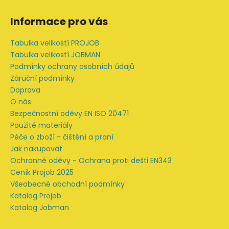
Z
á
Informace pro vás
p
a
Tabulka velikostí PROJOB
t
Tabulka velikostí JOBMAN
í
Podmínky ochrany osobních údajů
Záruční podmínky
Doprava
O nás
Bezpečnostní oděvy EN ISO 20471
Použité materiály
Péče o zboží - čištění a praní
Jak nakupovat
Ochranné oděvy - Ochrana proti dešti EN343
Ceník Projob 2025
Všeobecné obchodní podmínky
Katalog Projob
Katalog Jobman