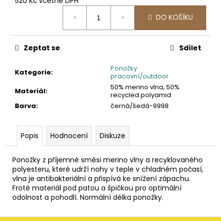
č
520 Kč včetně DPH
Měrná
u
DO KOŠÍKU
cena:
j
e
m
Zeptat se
Sdílet
e
Ponožky
Kategorie
:
pracovní/outdoor
2030
50% merino vlna, 50%
Materiál
:
PRACOVNÍ
recycled polyamid
FUNKČNÍ
Barva
:
černá/šedá-9998
TRIKO
247,11
Kč
Popis
Hodnocení
Diskuze
Ponožky z příjemné směsi merino vlny a recyklovaného
polyesteru, které udrží nohy v teple v chladném počasí,
vlna je antibakteriální a přispívá ke snížení zápachu.
Froté materiál pod patou a špičkou pro optimální
odolnost a pohodlí. Normální délka ponožky.