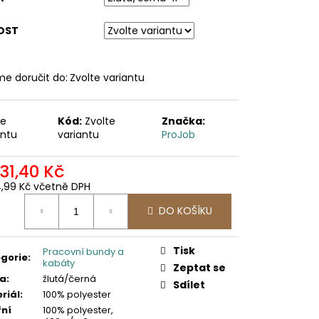
OST
e doručit do:
Zvolte variantu
te
Kód:
Zvolte
Značka:
antu
variantu
ProJob
731,40 Kč
4,99 Kč včetně DPH
ná
DO KOŠÍKU
:
Tisk
Pracovní bundy a
gorie
:
kabáty
Zeptat se
va
:
žlutá/černá
Sdílet
riál
:
100% polyester
řní
100% polyester,