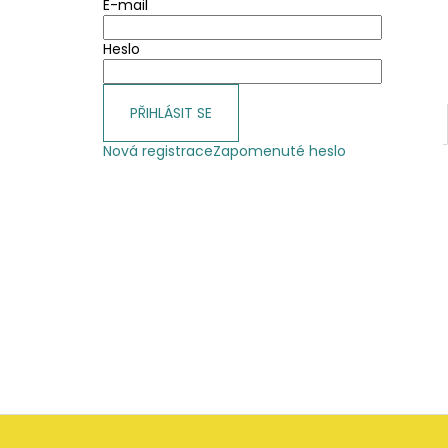
E-mail
Heslo
PŘIHLÁSIT SE
Nová registrace
Zapomenuté heslo
Z