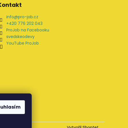
Kontakt
info
@
pro-job.cz
+420 776 202 043
ProJob na Facebooku
svedskeodevy
YouTube ProJob
ouhlasím
Vytvořil Shoptet