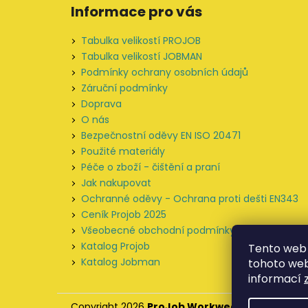
á
Informace pro vás
p
a
Tabulka velikostí PROJOB
t
Tabulka velikostí JOBMAN
í
Podmínky ochrany osobních údajů
Záruční podmínky
Doprava
O nás
Bezpečnostní oděvy EN ISO 20471
Použité materiály
Péče o zboží - čištění a praní
Jak nakupovat
Ochranné oděvy - Ochrana proti dešti EN343
Ceník Projob 2025
Všeobecné obchodní podmínky
Katalog Projob
Tento web 
Katalog Jobman
tohoto webu
informací
Copyright 2026
ProJob Workwear
. Všechna prá