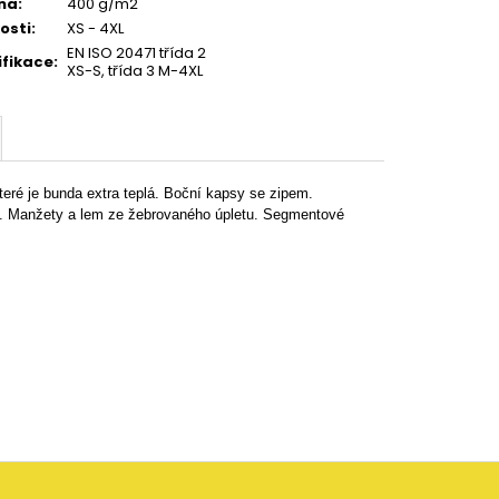
na
:
400 g/m2
kosti
:
XS - 4XL
EN ISO 20471 třída 2
ifikace
:
XS-S, třída 3 M-4XL
eré je bunda extra teplá. Boční kapsy se zipem.
ce. Manžety a lem ze žebrovaného úpletu. Segmentové