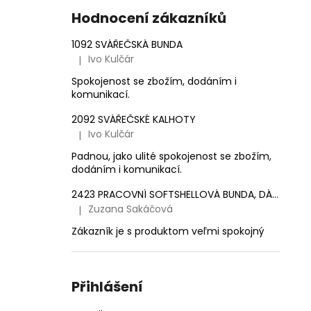
e
1 561,16 Kč
Hodnocení zákazníků
l
1092 SVÁŘEČSKÁ BUNDA
Ivo Kulčár
|
Hodnocení produktu je 5 z 5 hvězdiček.
Spokojenost se zbožím, dodáním i
komunikací.
2092 SVÁŘEČSKÉ KALHOTY
Ivo Kulčár
|
Hodnocení produktu je 5 z 5 hvězdiček.
Padnou, jako ulité spokojenost se zbožím,
dodáním i komunikací.
2423 PRACOVNÍ SOFTSHELLOVÁ BUNDA, DÁMSKÁ
Zuzana Sakáčová
|
Hodnocení produktu je 5 z 5 hvězdiček.
Zákazník je s produktom veľmi spokojný
Přihlášení