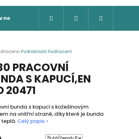
Hledat
Přihlášení
Nákupní
v nože
Výprodej
Dárkové poukazy
Novi
košík
rné
odnoceno
Podrobnosti hodnocení
cení
30 PRACOVNÍ
ktu
NDA S KAPUCÍ,EN
O 20471
ček.
ovní bunda s kapucí s kožešinovým
em na vnitřní straně, díky které je bunda
 teplá.
Celý popis >
 SOFTSHELLOVÁ BUNDA,
A