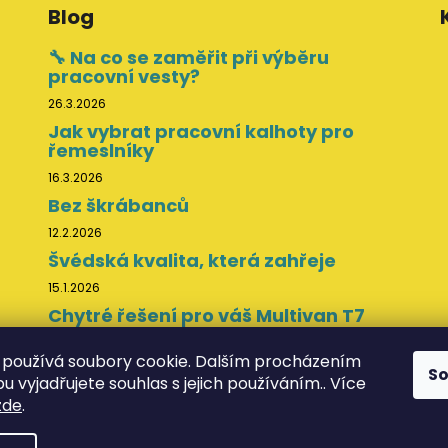
Blog
🔧 Na co se zaměřit při výběru
pracovní vesty?
26.3.2026
Jak vybrat pracovní kalhoty pro
řemeslníky
16.3.2026
Bez škrábanců
12.2.2026
Švédská kvalita, která zahřeje
15.1.2026
Chytré řešení pro váš Multivan T7
11.11.2025
používá soubory cookie. Dalším procházením
S
 vyjadřujete souhlas s jejich používáním.. Více
zde
.
va vyhrazena.