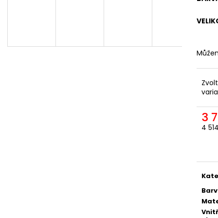
ODEPÍNACÍ NOHAVICE
DÁMSKÁ
2 057,85 Kč
1 561,16 Kč
VELIK
Můžem
Zvol
vari
3 
4 51
Měr
cena
Kate
Bar
Mate
Vnit