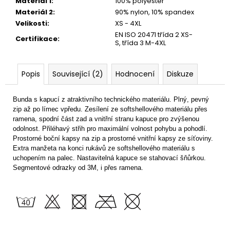
Materiál 1
:
100% polyester
Materiál 2
:
90% nylon, 10% spandex
Velikosti
:
XS - 4XL
EN ISO 20471 třída 2 XS-
Certifikace
:
S, třída 3 M-4XL
Popis
Související (2)
Hodnocení
Diskuze
Bunda s kapucí z atraktivního technického materiálu. Plný, pevný
zip až po límec vpředu. Zesílení ze softshellového materiálu přes
ramena, spodní část zad a vnitřní stranu kapuce pro zvýšenou
odolnost. Přiléhavý střih pro maximální volnost pohybu a pohodlí.
Prostorné boční kapsy na zip a prostorné vnitřní kapsy ze síťoviny.
Extra manžeta na konci rukávů ze softshellového materiálu s
uchopením na palec. Nastavitelná kapuce se stahovací šňůrkou.
Segmentové odrazky od 3M, i přes ramena.