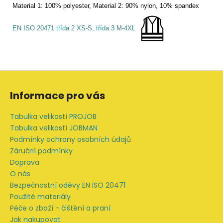
Material 1: 100% polyester, Material 2: 90% nylon, 10% spandex
EN ISO 20471 třída 2 XS-S, třída 3 M-4XL
Z
á
Informace pro vás
p
a
Tabulka velikostí PROJOB
t
Tabulka velikostí JOBMAN
í
Podmínky ochrany osobních údajů
Záruční podmínky
Doprava
O nás
Bezpečnostní oděvy EN ISO 20471
Použité materiály
Péče o zboží - čištění a praní
Jak nakupovat