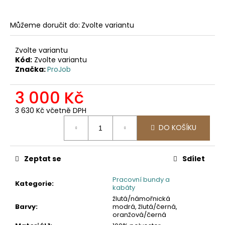
č
u
j
Můžeme doručit do:
Zvolte variantu
e
m
Zvolte variantu
e
Kód:
Zvolte variantu
Značka:
ProJob
2325
3 000 Kč
MICROFLEECOVÁ
PRACOVNÍ
3 630 Kč včetně DPH
MIKINA
Měrná
971,07
DO KOŠÍKU
cena:
Kč
Zeptat se
Sdílet
Pracovní bundy a
Kategorie
:
kabáty
žlutá/námořnická
Barvy
:
modrá, žlutá/černá,
oranžová/černá