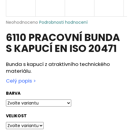
a
j
í
Průměrné
Neohodnoceno
Podrobnosti hodnocení
hodnocení
t
6110 PRACOVNÍ BUNDA
produktu
?
je
S KAPUCÍ EN ISO 20471
0,0
z
5
hvězdiček.
Bunda s kapucí z atraktivního technického
HLEDAT
materiálu.
Celý popis >
BARVA
D
o
p
o
VELIKOST
r
u