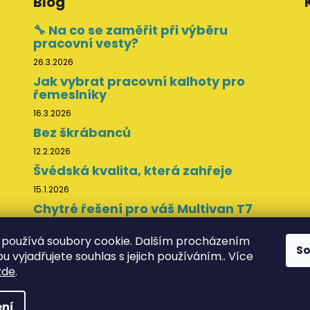
Blog
🔧 Na co se zaměřit při výběru
pracovní vesty?
26.3.2026
Jak vybrat pracovní kalhoty pro
řemeslníky
16.3.2026
Bez škrábanců
12.2.2026
Švédská kvalita, která zahřeje
15.1.2026
Chytré řešení pro váš Multivan T7
11.11.2025
používá soubory cookie. Dalším procházením
S
 vyjadřujete souhlas s jejich používáním.. Více
zde
.
va vyhrazena.
ní