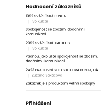
e
1 561,16 Kč
Hodnocení zákazníků
l
1092 SVÁŘEČSKÁ BUNDA
Ivo Kulčár
|
Hodnocení produktu je 5 z 5 hvězdiček.
Spokojenost se zbožím, dodáním i
komunikací.
2092 SVÁŘEČSKÉ KALHOTY
Ivo Kulčár
|
Hodnocení produktu je 5 z 5 hvězdiček.
Padnou, jako ulité spokojenost se zbožím,
dodáním i komunikací.
2423 PRACOVNÍ SOFTSHELLOVÁ BUNDA, DÁMSKÁ
Zuzana Sakáčová
|
Hodnocení produktu je 5 z 5 hvězdiček.
Zákazník je s produktom veľmi spokojný
Přihlášení