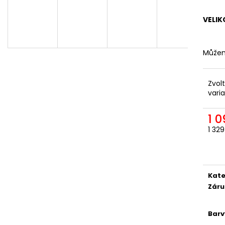
ODEPÍNACÍ NOHAVICE
DÁMSKÁ
2 057,85 Kč
1 561,16 Kč
VELIK
Můžem
Zvol
vari
1 
1 32
Měr
cena
Kate
Záru
Barv