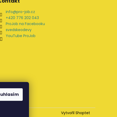
Kontakt
info
@
pro-job.cz
+420 776 202 043
ProJob na Facebooku
svedskeodevy
YouTube ProJob
ouhlasím
Vytvořil Shoptet