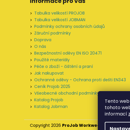
Informace pro vás
p
a
Tabulka velikostí PROJOB
t
Tabulka velikostí JOBMAN
í
Podmínky ochrany osobních údajů
Záruční podmínky
Doprava
O nás
Bezpečnostní oděvy EN ISO 20471
Použité materiály
Péče o zboží - čištění a praní
Jak nakupovat
Ochranné oděvy - Ochrana proti dešti EN343
Ceník Projob 2025
Všeobecné obchodní podmínky
Katalog Projob
Tento web 
Katalog Jobman
tohoto webu
informací
Copyright 2026
ProJob Workwear
. Všechna prá
Nastave