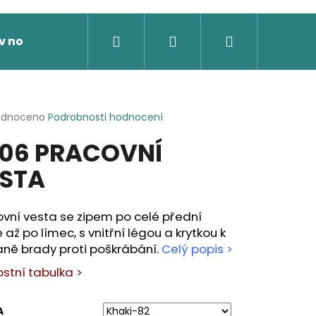
Hledat
Přihlášení
Nákupní
v nože
Výprodej
Dárkové poukazy
Novi
košík
rné
odnoceno
Podrobnosti hodnocení
cení
06 PRACOVNÍ
ktu
STA
ček.
vní vesta se zipem po celé přední
 až po límec, s vnitřní légou a krytkou k
aně brady proti poškrábání.
Celý popis >
ostní tabulka >
 SOFTSHELLOVÁ BUNDA,
A