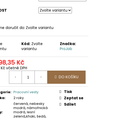
OST
e doručit do:
Zvolte variantu
te
Kód:
Zvolte
Značka:
antu
variantu
ProJob
098,35 Kč
9 Kč včetně DPH
ná
DO KOŠÍKU
:
Tisk
gorie
:
Pracovní vesty
ka
:
2 roky
Zeptat se
červená, nebesky
Sdílet
modrá, námořnická
y
:
modrá, lesní
zelená,khaki, šedá,