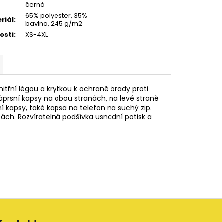
černá
65% polyester, 35%
riál
:
bavlna, 245 g/m2
kosti
:
XS-4XL
itřní légou a krytkou k ochraně brady proti
áprsní kapsy na obou stranách, na levé straně
ní kapsy, také kapsa na telefon na suchý zip.
sách. Rozvíratelná podšívka usnadní potisk a