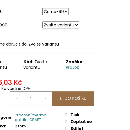
A
OST
e doručit do:
Zvolte variantu
te
Kód:
Zvolte
Značka:
antu
variantu
ProJob
6,03 Kč
0 Kč včetně DPH
ná
DO KOŠÍKU
:
Tisk
Pracovní thermo
gorie
:
prádlo, CRAFT
Zeptat se
ka
:
2 roky
Sdílet