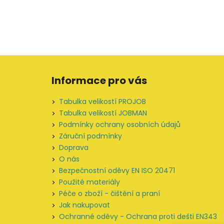
Z
á
Informace pro vás
p
a
Tabulka velikostí PROJOB
t
Tabulka velikostí JOBMAN
í
Podmínky ochrany osobních údajů
Záruční podmínky
Doprava
O nás
Bezpečnostní oděvy EN ISO 20471
Použité materiály
Péče o zboží - čištění a praní
Jak nakupovat
Ochranné oděvy - Ochrana proti dešti EN343