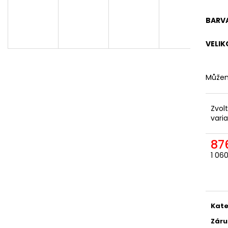
ODEPÍNACÍ NOHAVICE
DÁMSKÁ
2 057,85 Kč
1 561,16 Kč
BARV
VELIK
Můžem
Zvol
vari
87
1 06
Měr
cena
Kate
Záru