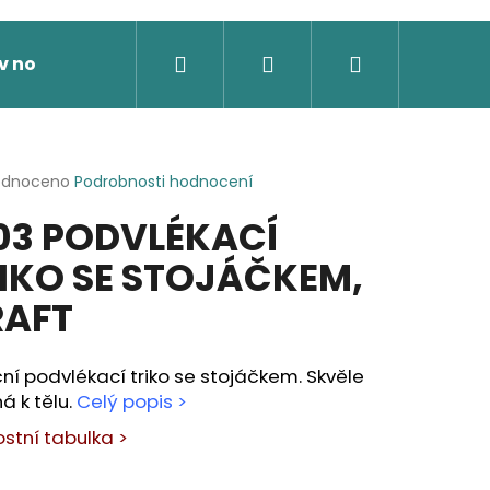
Hledat
Přihlášení
Nákupní
v nože
Výprodej
Dárkové poukazy
Novi
košík
rné
odnoceno
Podrobnosti hodnocení
cení
03 PODVLÉKACÍ
ktu
IKO SE STOJÁČKEM,
RAFT
ček.
ní podvlékací triko se stojáčkem. Skvěle
há k tělu.
Celý popis >
ostní tabulka >
 SOFTSHELLOVÁ BUNDA,