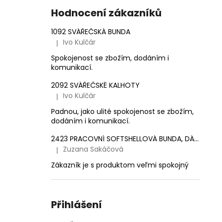
e
1 561,16 Kč
Hodnocení zákazníků
l
1092 SVÁŘEČSKÁ BUNDA
Ivo Kulčár
|
Hodnocení produktu je 5 z 5 hvězdiček.
Spokojenost se zbožím, dodáním i
komunikací.
2092 SVÁŘEČSKÉ KALHOTY
Ivo Kulčár
|
Hodnocení produktu je 5 z 5 hvězdiček.
Padnou, jako ulité spokojenost se zbožím,
dodáním i komunikací.
2423 PRACOVNÍ SOFTSHELLOVÁ BUNDA, DÁMSKÁ
Zuzana Sakáčová
|
Hodnocení produktu je 5 z 5 hvězdiček.
Zákazník je s produktom veľmi spokojný
Přihlášení