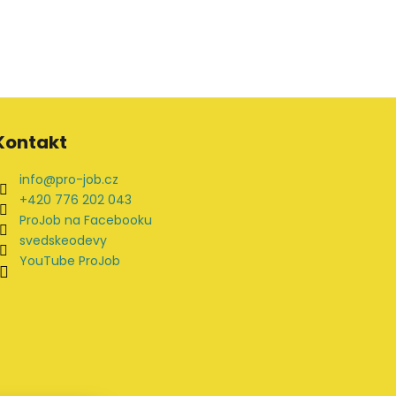
Kontakt
info
@
pro-job.cz
+420 776 202 043
ProJob na Facebooku
svedskeodevy
YouTube ProJob