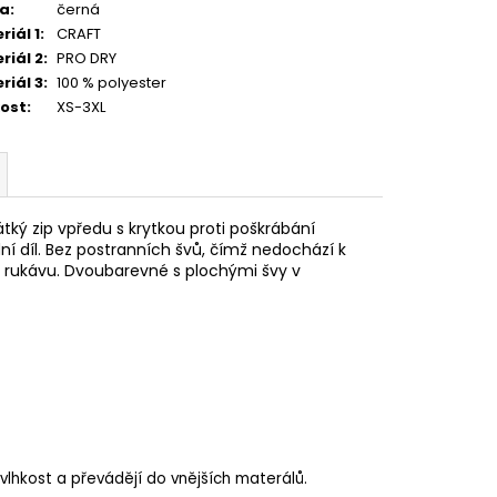
va
:
černá
riál 1
:
CRAFT
riál 2
:
PRO DRY
riál 3
:
100 % polyester
kost
:
XS-3XL
átký zip vpředu s krytkou proti poškrábání
ní díl. Bez postranních švů, čímž nedochází k
 rukávu. Dvoubarevné s plochými švy v
vlhkost a převádějí do vnějších materálů.