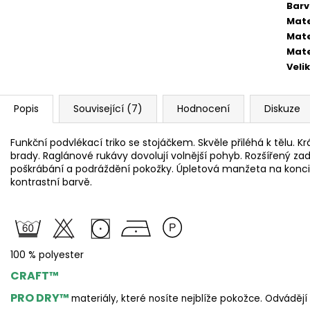
Bar
Mate
Mate
Mate
Veli
Popis
Související (7)
Hodnocení
Diskuze
Funkční podvlékací triko se stojáčkem. Skvěle přiléhá k tělu. Kr
brady. Raglánové rukávy dovolují volnější pohyb. Rozšířený zad
poškrábání a podráždění pokožky. Úpletová manžeta na konci
kontrastní barvě.
100 % polyester
CRAFT™
PRO DRY™
materiály, které nosíte nejblíže pokožce. Odvádějí 