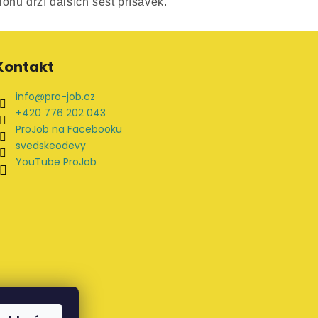
nu drží dalších šest přísavek.
Kontakt
info
@
pro-job.cz
+420 776 202 043
ProJob na Facebooku
svedskeodevy
YouTube ProJob