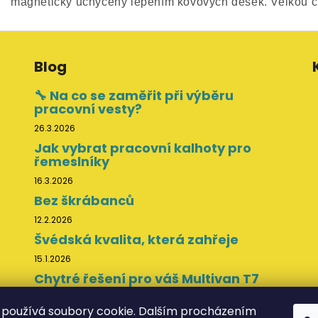
magneticky uchyceny lepením kovových desek. Velkou clo
Blog
🔧 Na co se zaměřit při výběru
pracovní vesty?
26.3.2026
Jak vybrat pracovní kalhoty pro
řemeslníky
16.3.2026
Bez škrábanců
12.2.2026
Švédská kvalita, která zahřeje
15.1.2026
Chytré řešení pro váš Multivan T7
11.11.2025
používá soubory cookie. Dalším procházením