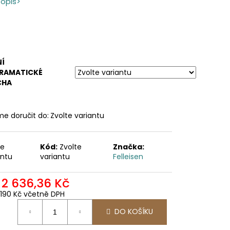
popis>
NÍ
RAMATICKÉ
CHA
e doručit do:
Zvolte variantu
te
Kód:
Zvolte
Značka:
antu
variantu
Felleisen
d
2 636,36 Kč
 190 Kč
včetně DPH
ná
DO KOŠÍKU
: