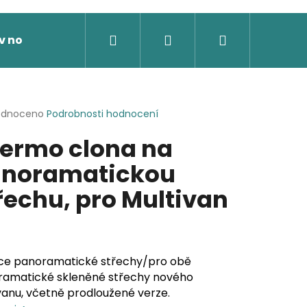
Hledat
Přihlášení
Nákupní
v nože
Výprodej
Dárkové poukazy
Novi
košík
rné
odnoceno
Podrobnosti hodnocení
cení
ermo clona na
ktu
noramatickou
řechu, pro Multivan
ček.
ce panoramatické střechy/pro obě
ramatické skleněné střechy nového
vanu, včetně prodloužené verze.
 SOFTSHELLOVÁ BUNDA,