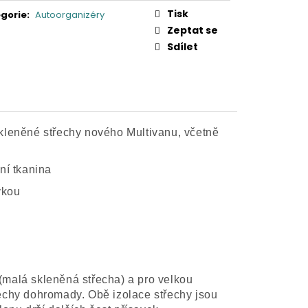
Tisk
gorie
:
Autoorganizéry
Zeptat se
Sdílet
kleněné střechy nového Multivanu, včetně
řní tkanina
vkou
 (malá skleněná střecha) a pro velkou
echy dohromady. Obě izolace střechy jsou