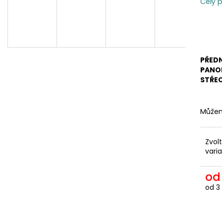
ODEPÍNACÍ NOHAVICE
DÁMSKÁ
Celý 
2 057,85 Kč
1 561,16 Kč
PŘED
PANO
STŘE
Můžem
Zvol
vari
o
od
3
Měr
cena