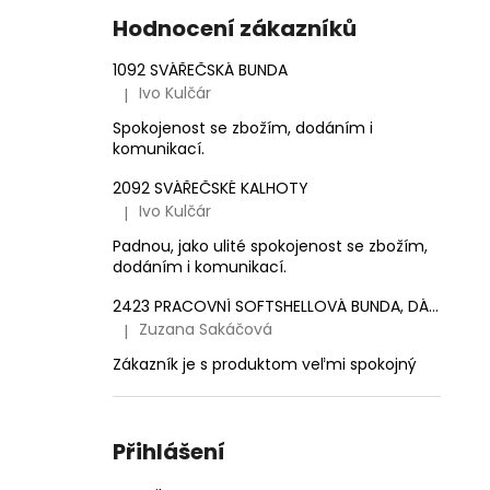
e
1 561,16 Kč
Hodnocení zákazníků
l
1092 SVÁŘEČSKÁ BUNDA
Ivo Kulčár
|
Hodnocení produktu je 5 z 5 hvězdiček.
Spokojenost se zbožím, dodáním i
komunikací.
2092 SVÁŘEČSKÉ KALHOTY
Ivo Kulčár
|
Hodnocení produktu je 5 z 5 hvězdiček.
Padnou, jako ulité spokojenost se zbožím,
dodáním i komunikací.
2423 PRACOVNÍ SOFTSHELLOVÁ BUNDA, DÁMSKÁ
Zuzana Sakáčová
|
Hodnocení produktu je 5 z 5 hvězdiček.
Zákazník je s produktom veľmi spokojný
Přihlášení