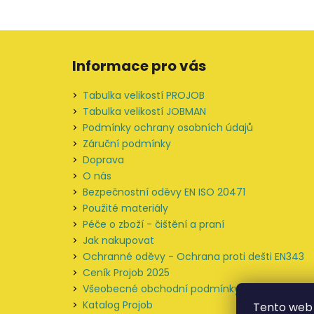
Z
á
Informace pro vás
p
a
Tabulka velikostí PROJOB
t
Tabulka velikostí JOBMAN
í
Podmínky ochrany osobních údajů
Záruční podmínky
Doprava
O nás
Bezpečnostní oděvy EN ISO 20471
Použité materiály
Péče o zboží - čištění a praní
Jak nakupovat
Ochranné oděvy - Ochrana proti dešti EN343
Ceník Projob 2025
Všeobecné obchodní podmínky
Katalog Projob
Tento web 