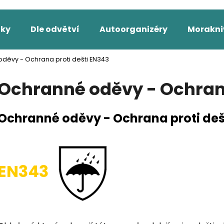
ňky
Dle odvětví
Autoorganizéry
Morakni
Co potřebujete najít?
děvy - Ochrana proti dešti EN343
Ochranné oděvy - Ochrana
HLEDAT
Ochranné oděvy - Ochrana proti deš
Doporučujeme
EN343
2502 PRACOVNÍ KALHOTY DO PASU,
2423 PRACOVNÍ