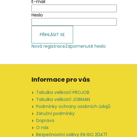
E-mail
Heslo
PŘIHLÁSIT SE
Nová registrace
Zapomenuté heslo
Z
á
Informace pro vás
p
a
Tabulka velikostí PROJOB
t
Tabulka velikostí JOBMAN
í
Podmínky ochrany osobních údajů
Záruční podmínky
Doprava
O nás
Bezpečnostní oděvy EN ISO 20471