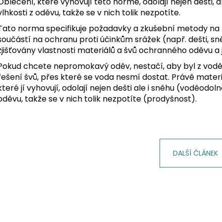
ODEPÍNACÍ NOHAVICE
DÁMSKÁ
Oblečení, které vyhovují této normě, odolají nejen dešti, 
vlhkosti z oděvu, takže se v nich tolik nezpotíte.
2 057,85 Kč
1 561,16 Kč
Tato norma specifikuje požadavky a zkušební metody na
součástí na ochranu proti účinkům srážek (např. dešti, sně
zjišťovány vlastnosti materiálů a švů ochranného oděvu a j
Pokud chcete nepromokavý oděv, nestačí, aby byl z vodě
řešení švů, přes které se voda nesmí dostat. Právě mate
které jí vyhovují, odolají nejen dešti ale i sněhu (voděodo
oděvu, takže se v nich tolik nezpotíte (prodyšnost).
DALŠÍ ČLÁNEK