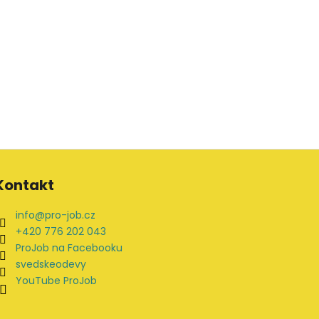
Kontakt
info
@
pro-job.cz
+420 776 202 043
ProJob na Facebooku
svedskeodevy
YouTube ProJob