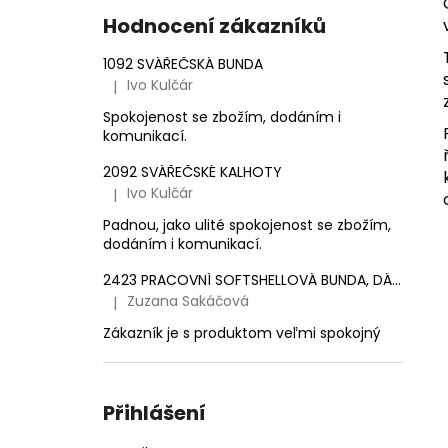
e
1 561,16 Kč
Hodnocení zákazníků
l
1092 SVÁŘEČSKÁ BUNDA
Ivo Kulčár
|
Hodnocení produktu je 5 z 5 hvězdiček.
Spokojenost se zbožím, dodáním i
komunikací.
2092 SVÁŘEČSKÉ KALHOTY
Ivo Kulčár
|
Hodnocení produktu je 5 z 5 hvězdiček.
Padnou, jako ulité spokojenost se zbožím,
dodáním i komunikací.
2423 PRACOVNÍ SOFTSHELLOVÁ BUNDA, DÁMSKÁ
Zuzana Sakáčová
|
Hodnocení produktu je 5 z 5 hvězdiček.
Zákazník je s produktom veľmi spokojný
Přihlášení