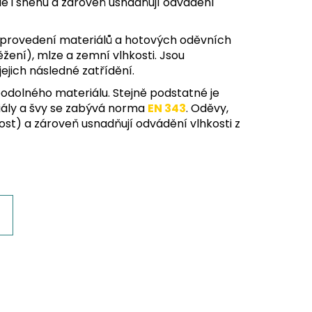
ale i sněhu a zároveň usnadňují odvádění
 provedení materiálů a hotových oděvních
žení), mlze a zemní vlhkosti. Jsou
ejich následné zatřídění.
odolného materiálu. Stejně podstatné je
riály a švy se zabývá norma
EN 343
. Oděvy,
lnost) a zároveň usnadňují odvádění vlhkosti z