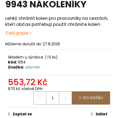
9943 NÁKOLENÍKY
produktu
a
je
0,0
j
z
Lehký chránič kolen pro pracovníky na cestách,
í
5
kteří občas potřebují použít chrániče kolen.
t
hvězdiček.
Celý popis >
?
Můžeme doručit do:
27.8.2026
Skladem u výrobce
(>5 ks)
HLEDAT
Kód:
5154
Značka:
Jobman
553,72 Kč
D
670 Kč včetně DPH
o
Měrná
p
DO KOŠÍKU
cena:
o
r
u
Zeptat se
Sdílet