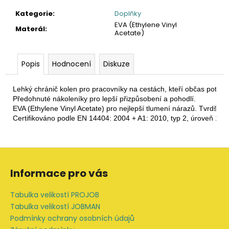
č
u
Kategorie
:
Doplňky
j
EVA (Ethylene Vinyl
Materál
:
Acetate)
e
m
e
Popis
Hodnocení
Diskuze
2423
Lehký chránič kolen pro pracovníky na cestách, kteří občas potřebu
PRACOVNÍ
Předohnuté nákoleníky pro lepší přizpůsobení a pohodlí. 
SOFTSHELLOVÁ
EVA (Ethylene Vinyl Acetate) pro nejlepší tlumení nárazů. Tvrdší ex
BUNDA,
Certifikováno podle EN 14404: 2004 + A1: 2010, typ 2, úroveň 1 sp
DÁMSKÁ
1
561,16
Z
Kč
á
Informace pro vás
p
a
Tabulka velikostí PROJOB
t
Tabulka velikostí JOBMAN
í
Podmínky ochrany osobních údajů