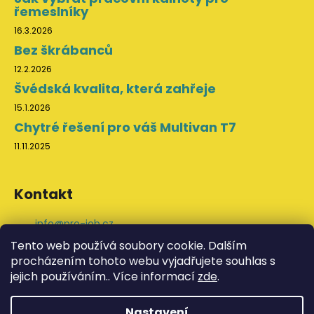
řemeslníky
16.3.2026
Bez škrábanců
12.2.2026
Švédská kvalita, která zahřeje
15.1.2026
Chytré řešení pro váš Multivan T7
11.11.2025
Kontakt
info
@
pro-job.cz
+420 776 202 043
Tento web používá soubory cookie. Dalším
ProJob na Facebooku
procházením tohoto webu vyjadřujete souhlas s
svedskeodevy
jejich používáním.. Více informací
zde
.
YouTube ProJob
Nastavení