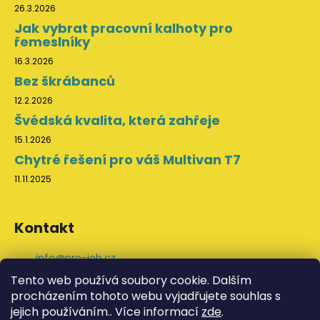
26.3.2026
Jak vybrat pracovní kalhoty pro
řemeslníky
16.3.2026
Bez škrábanců
12.2.2026
Švédská kvalita, která zahřeje
15.1.2026
Chytré řešení pro váš Multivan T7
11.11.2025
Kontakt
info
@
pro-job.cz
+420 776 202 043
Tento web používá soubory cookie. Dalším
ProJob na Facebooku
procházením tohoto webu vyjadřujete souhlas s
svedskeodevy
jejich používáním.. Více informací
zde
.