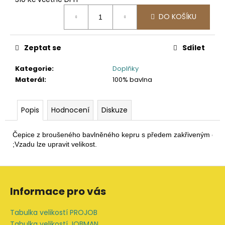
č
Měrná
u
DO KOŠÍKU
cena:
j
e
m
Zeptat se
Sdílet
e
Kategorie
:
Doplňky
Materál
:
100% bavlna
2423
PRACOVNÍ
SOFTSHELLOVÁ
Popis
Hodnocení
Diskuze
BUNDA,
DÁMSKÁ
1
Čepice z broušeného bavlněného kepru s předem zakřiveným okra
561,16
;Vzadu lze upravit velikost.
Kč
Z
á
Informace pro vás
p
a
Tabulka velikostí PROJOB
t
Tabulka velikostí JOBMAN