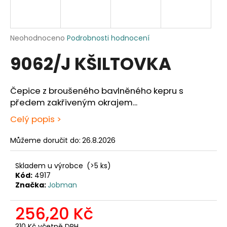
a
j
í
Průměrné
Neohodnoceno
Podrobnosti hodnocení
hodnocení
t
9062/J KŠILTOVKA
produktu
?
je
0,0
z
Čepice z broušeného bavlněného kepru s
5
předem zakřiveným okrajem...
hvězdiček.
HLEDAT
Celý popis >
Můžeme doručit do:
26.8.2026
D
Skladem u výrobce
(>5 ks)
o
Kód:
4917
p
Značka:
Jobman
o
r
256,20 Kč
u
310 Kč včetně DPH