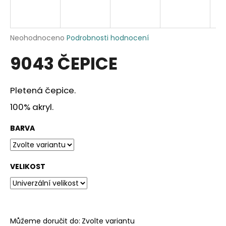
a
j
í
Průměrné
Neohodnoceno
Podrobnosti hodnocení
hodnocení
t
9043 ČEPICE
produktu
?
je
0,0
z
Pletená čepice.
5
hvězdiček.
100% akryl.
HLEDAT
BARVA
D
VELIKOST
o
p
o
r
u
Můžeme doručit do:
Zvolte variantu