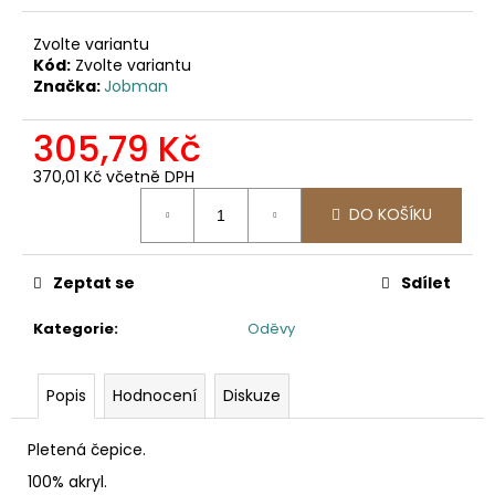
č
u
Zvolte variantu
j
Kód:
Zvolte variantu
e
Značka:
Jobman
m
e
305,79 Kč
370,01 Kč včetně DPH
2030
Měrná
PRACOVNÍ
DO KOŠÍKU
cena:
FUNKČNÍ
TRIKO
247,11
Zeptat se
Sdílet
Kč
Kategorie
:
Oděvy
Popis
Hodnocení
Diskuze
Pletená čepice.
100% akryl.