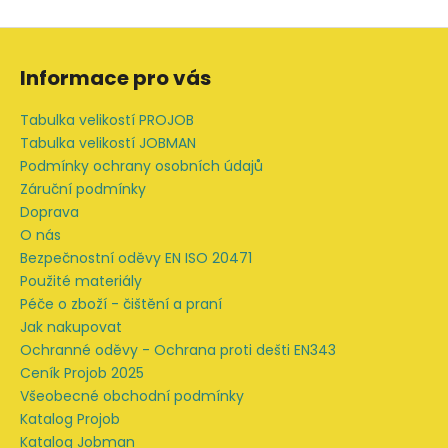
Z
á
Informace pro vás
p
a
Tabulka velikostí PROJOB
t
Tabulka velikostí JOBMAN
í
Podmínky ochrany osobních údajů
Záruční podmínky
Doprava
O nás
Bezpečnostní oděvy EN ISO 20471
Použité materiály
Péče o zboží - čištění a praní
Jak nakupovat
Ochranné oděvy - Ochrana proti dešti EN343
Ceník Projob 2025
Všeobecné obchodní podmínky
Katalog Projob
Katalog Jobman