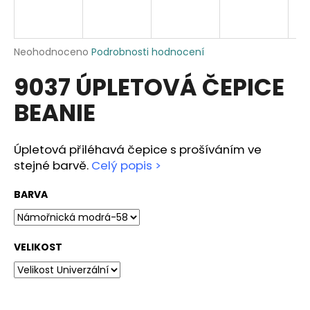
a
j
í
Průměrné
Neohodnoceno
Podrobnosti hodnocení
hodnocení
t
9037 ÚPLETOVÁ ČEPICE
produktu
?
je
BEANIE
0,0
z
5
hvězdiček.
Úpletová přiléhavá čepice s prošíváním ve
HLEDAT
stejné barvě.
Celý popis >
BARVA
D
o
VELIKOST
p
o
r
u