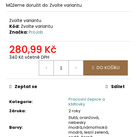
č
Můžeme doručit do:
Zvolte variantu
u
j
e
Zvolte variantu
Kód:
Zvolte variantu
m
Značka:
ProJob
e
280,99 Kč
2423
340 Kč včetně DPH
PRACOVNÍ
SOFTSHELLOVÁ
Měrná
DO KOŠÍKU
BUNDA,
cena:
DÁMSKÁ
1
561,16
Zeptat se
Sdílet
Kč
Pracovní čepice a
Kategorie
:
kšiltovky
Záruka
:
2 roky
žlutá, oranžová,
nebesky
Barvy
:
modrá,námořnická
modrá, lesní zelená,