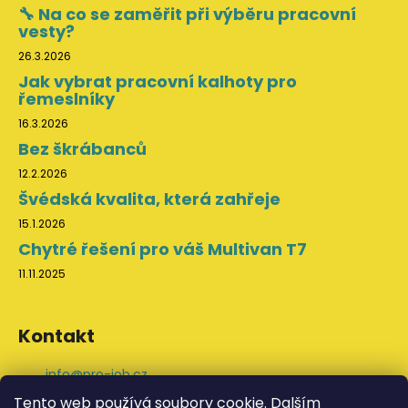
🔧 Na co se zaměřit při výběru pracovní
vesty?
26.3.2026
Jak vybrat pracovní kalhoty pro
řemeslníky
16.3.2026
Bez škrábanců
12.2.2026
Švédská kvalita, která zahřeje
15.1.2026
Chytré řešení pro váš Multivan T7
11.11.2025
Kontakt
info
@
pro-job.cz
+420 776 202 043
Tento web používá soubory cookie. Dalším