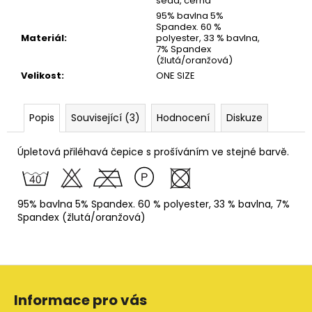
sedá, černá
95% bavlna 5%
Spandex. 60 %
Materiál
:
polyester, 33 % bavlna,
7% Spandex
(žlutá/oranžová)
Velikost
:
ONE SIZE
Popis
Související (3)
Hodnocení
Diskuze
Úpletová přiléhavá čepice s prošíváním ve stejné barvě.
95% bavlna 5% Spandex. 60 % polyester, 33 % bavlna, 7%
Spandex (žlutá/oranžová)
Z
á
Informace pro vás
p