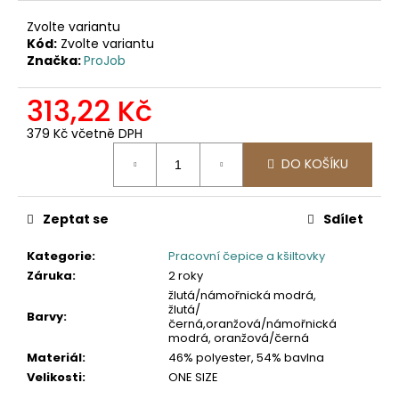
č
u
Zvolte variantu
j
Kód:
Zvolte variantu
e
Značka:
ProJob
m
e
313,22 Kč
379 Kč včetně DPH
Měrná
2030
DO KOŠÍKU
cena:
PRACOVNÍ
FUNKČNÍ
TRIKO
Zeptat se
Sdílet
247,11
Kč
Kategorie
:
Pracovní čepice a kšiltovky
Záruka
:
2 roky
žlutá/námořnická modrá,
žlutá/
Barvy
:
černá,oranžová/námořnická
modrá, oranžová/černá
Materiál
:
46% polyester, 54% bavlna
Velikosti
:
ONE SIZE