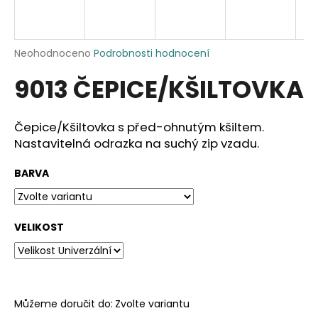
a
j
í
Průměrné
Neohodnoceno
Podrobnosti hodnocení
hodnocení
t
9013 ČEPICE/KŠILTOVKA
produktu
?
je
0,0
z
Čepice/Kšiltovka s před-ohnutým kšiltem.
5
Nastavitelná odrazka na suchý zip vzadu.
hvězdiček.
HLEDAT
BARVA
D
VELIKOST
o
p
o
r
u
Můžeme doručit do:
Zvolte variantu