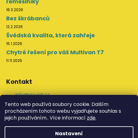
řemeslníky
16.3.2026
Bez škrábanců
12.2.2026
Švédská kvalita, která zahřeje
15.1.2026
Chytré řešení pro váš Multivan T7
11.11.2025
Kontakt
info
@
pro-job.cz
+420 776 202 043
Tento web používá soubory cookie. Dalším
ProJob na Facebooku
procházením tohoto webu vyjadřujete souhlas s
svedskeodevy
jejich používáním.. Více informací
zde
.
YouTube ProJob
Nastavení