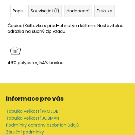
Popis
Související (1)
Hodnocení
Diskuze
Čepice/Kšiltovka s před-ohnutým kšiltem. Nastavitelná
odrazka na suchý zip vzadu.
46% polyester, 54% bavlna
Z
á
Informace pro vás
p
a
Tabulka velikostí PROJOB
t
Tabulka velikostí JOBMAN
í
Podmínky ochrany osobních údajů
Záruční podmínky