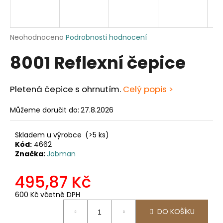
a
j
í
Průměrné
Neohodnoceno
Podrobnosti hodnocení
hodnocení
t
8001 Reflexní čepice
produktu
?
je
0,0
z
Pletená čepice s ohrnutím.
Celý popis >
5
hvězdiček.
Můžeme doručit do:
27.8.2026
HLEDAT
Skladem u výrobce
(>5 ks)
Kód:
4662
Značka:
Jobman
D
o
495,87 Kč
p
o
600 Kč včetně DPH
r
Měrná
DO KOŠÍKU
u
cena: