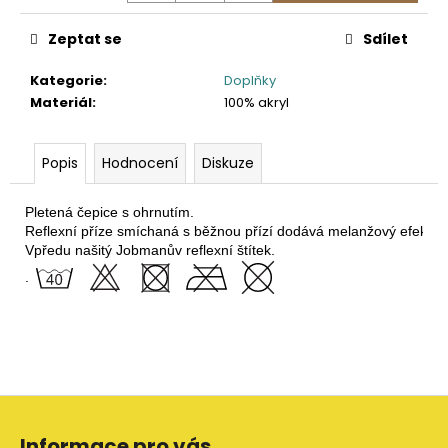
č
u
Zeptat se
Sdílet
j
e
Kategorie
:
Doplňky
m
Materiál
:
100% akryl
e
Popis
Hodnocení
Diskuze
2423
PRACOVNÍ
SOFTSHELLOVÁ
Pletená čepice s ohrnutím. 
BUNDA,
Reflexní příze smíchaná s běžnou přízí dodává melanžový efekt a 
DÁMSKÁ
Vpředu našitý Jobmanův reflexní štítek.
1
.
561,16
Kč
Z
á
Informace pro vás