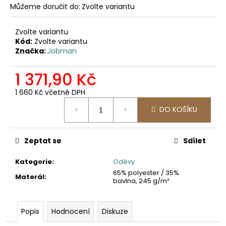
č
Můžeme doručit do:
Zvolte variantu
u
j
Zvolte variantu
e
Kód:
Zvolte variantu
m
Značka:
Jobman
e
1 371,90 Kč
2325
1 660 Kč včetně DPH
MICROFLEECOVÁ
Měrná
PRACOVNÍ
DO KOŠÍKU
cena:
MIKINA
971,07
Kč
Zeptat se
Sdílet
Kategorie
:
Oděvy
65% polyester / 35%
Materál
:
bavlna, 245 g/m²
Popis
Hodnocení
Diskuze