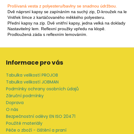
Prošívaná vesta z polyesteru/bavlny se snadnou údržbou.
Dvě náprsní kapsy se zapínáním na suchý zip, D-kroužek na levé n
Vnitřek límce z kartáčovaného měkkého polyesteru. 
Přední kapsy na zip. Dvě vnitřní kapsy, jedna velká na doklady a je
Nastavitelný lem. Reflexní proužky vpředu na klopě. 
Prodloužená záda s reflexním lemováním.
Z
á
Informace pro vás
p
a
Tabulka velikostí PROJOB
t
Tabulka velikostí JOBMAN
í
Podmínky ochrany osobních údajů
Záruční podmínky
Doprava
O nás
Bezpečnostní oděvy EN ISO 20471
Použité materiály
Péče o zboží - čištění a praní