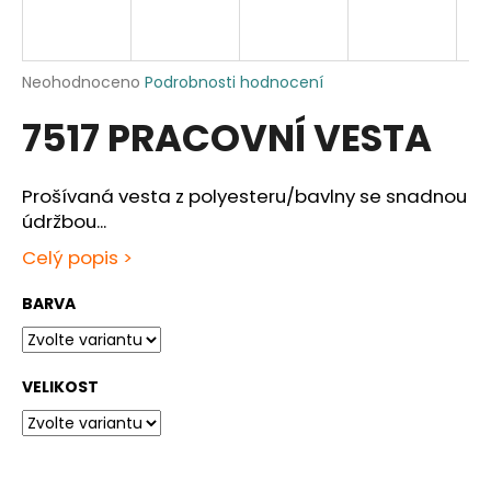
a
j
í
Průměrné
Neohodnoceno
Podrobnosti hodnocení
hodnocení
t
7517 PRACOVNÍ VESTA
produktu
?
je
0,0
z
Prošívaná vesta z polyesteru/bavlny se snadnou
5
údržbou...
hvězdiček.
HLEDAT
Celý popis >
BARVA
D
o
VELIKOST
p
o
r
u