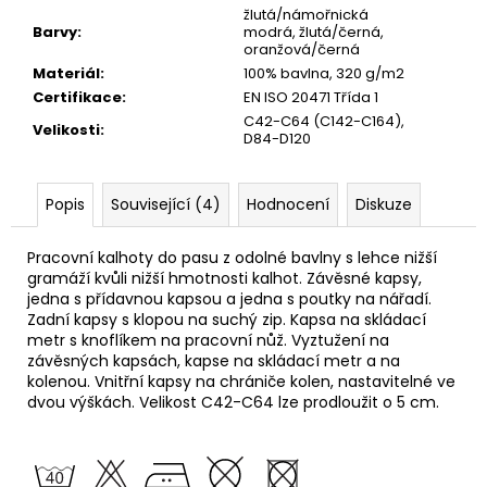
žlutá/námořnická
Barvy
:
modrá, žlutá/černá,
oranžová/černá
Materiál
:
100% bavlna, 320 g/m2
Certifikace
:
EN ISO 20471 Třída 1
C42-C64 (C142-C164),
Velikosti
:
D84-D120
Popis
Související (4)
Hodnocení
Diskuze
Pracovní kalhoty do pasu z odolné bavlny s lehce nižší
gramáží kvůli nižší hmotnosti kalhot. Závěsné kapsy,
jedna s přídavnou kapsou a jedna s poutky na nářadí.
Zadní kapsy s klopou na suchý zip. Kapsa na skládací
metr s knoflíkem na pracovní nůž. Vyztužení na
závěsných kapsách, kapse na skládací metr a na
kolenou. Vnitřní kapsy na chrániče kolen, nastavitelné ve
dvou výškách. Velikost C42-C64 lze prodloužit o 5 cm.