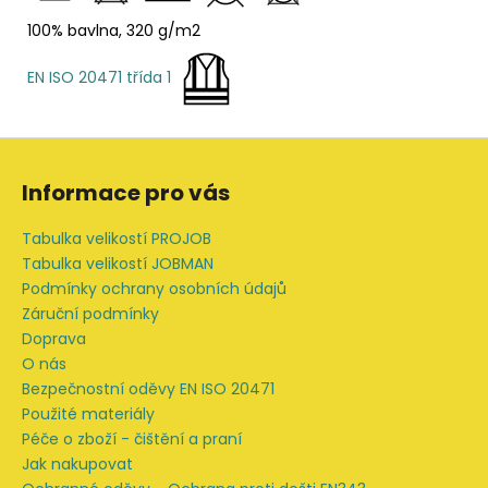
100% bavlna, 320 g/m2
EN ISO 20471 třída 1
Z
á
Informace pro vás
p
a
Tabulka velikostí PROJOB
t
Tabulka velikostí JOBMAN
í
Podmínky ochrany osobních údajů
Záruční podmínky
Doprava
O nás
Bezpečnostní oděvy EN ISO 20471
Použité materiály
Péče o zboží - čištění a praní
Jak nakupovat