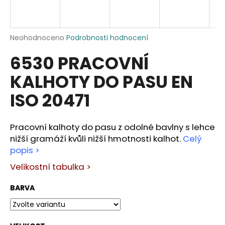
a
j
í
Průměrné
Neohodnoceno
Podrobnosti hodnocení
hodnocení
t
6530 PRACOVNÍ
produktu
?
je
KALHOTY DO PASU EN
0,0
z
ISO 20471
5
hvězdiček.
HLEDAT
Pracovní kalhoty do pasu z odolné bavlny s lehce
nižší gramáží kvůli nižší hmotnosti kalhot.
Celý
popis >
D
Velikostní tabulka >
o
p
BARVA
o
r
u