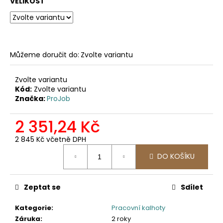
č
VELIKOST
u
j
e
m
e
Můžeme doručit do:
Zvolte variantu
Zvolte variantu
2030
Kód:
Zvolte variantu
PRACOVNÍ
Značka:
ProJob
FUNKČNÍ
TRIKO
2 351,24 Kč
247,11
Kč
2 845 Kč včetně DPH
Měrná
DO KOŠÍKU
cena:
Zeptat se
Sdílet
Kategorie
:
Pracovní kalhoty
Záruka
:
2 roky