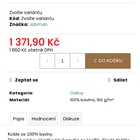
č
u
Zvolte variantu
j
Kód:
Zvolte variantu
e
Značka:
Jobman
m
e
1 371,90 Kč
1 660 Kč včetně DPH
2422
Měrná
SOFTSHELLOVÁ
DO KOŠÍKU
cena:
BUNDA
1
561,16
Zeptat se
Sdílet
Kč
Kategorie
:
Oděvy
Materiál
:
100% bavlna, 160 g/m²
Popis
Hodnocení
Diskuze
Košile ze 100% bavlny. 
Dlouhé rukávy. Uvnitř rukávů poutko na knoflík. Skrytá tlačítka. Ná