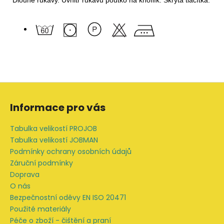
Z
á
Informace pro vás
p
a
Tabulka velikostí PROJOB
t
Tabulka velikostí JOBMAN
í
Podmínky ochrany osobních údajů
Záruční podmínky
Doprava
O nás
Bezpečnostní oděvy EN ISO 20471
Použité materiály
Péče o zboží - čištění a praní