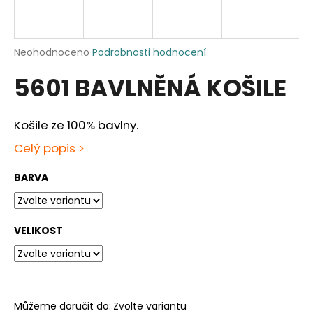
a
j
í
Průměrné
Neohodnoceno
Podrobnosti hodnocení
hodnocení
t
5601 BAVLNĚNÁ KOŠILE
produktu
?
je
0,0
z
Košile ze 100% bavlny.
5
hvězdiček.
Celý popis >
HLEDAT
BARVA
D
VELIKOST
o
p
o
r
u
Můžeme doručit do:
Zvolte variantu