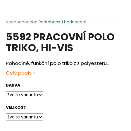
a
j
í
Průměrné
Neohodnoceno
Podrobnosti hodnocení
hodnocení
t
5592 PRACOVNÍ POLO
produktu
?
je
TRIKO, HI-VIS
0,0
z
5
hvězdiček.
Pohodlné, funkční polo triko z z polyesteru...
HLEDAT
Celý popis >
BARVA
D
o
p
VELIKOST
o
r
u