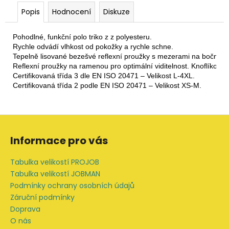
Popis
Hodnocení
Diskuze
Pohodlné, funkční polo triko z z polyesteru. 
Rychle odvádí vlhkost od pokožky a rychle schne. 
Tepelně lisované bezešvé reflexní proužky s mezerami na bočních šv
Reflexní proužky na ramenou pro optimální viditelnost. Knoflíková l
Certifikovaná třída 3 dle EN ISO 20471 – Velikost L-4XL.

Certifikovaná třída 2 podle EN ISO 20471 – Velikost XS-M.
Z
á
Informace pro vás
p
a
Tabulka velikostí PROJOB
t
Tabulka velikostí JOBMAN
í
Podmínky ochrany osobních údajů
Záruční podmínky
Doprava
O nás