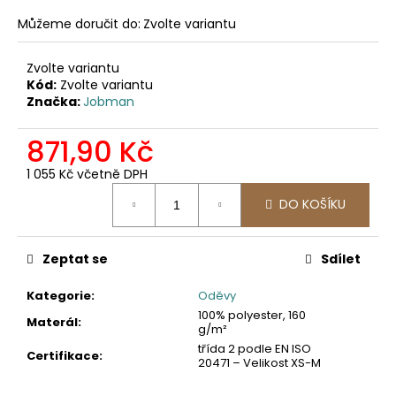
č
u
Můžeme doručit do:
Zvolte variantu
j
e
Zvolte variantu
m
Kód:
Zvolte variantu
e
Značka:
Jobman
871,90 Kč
2423
PRACOVNÍ
1 055 Kč včetně DPH
SOFTSHELLOVÁ
Měrná
BUNDA,
DO KOŠÍKU
cena:
DÁMSKÁ
1
561,16
Zeptat se
Sdílet
Kč
Kategorie
:
Oděvy
100% polyester, 160
Materál
:
g/m²
třída 2 podle EN ISO
Certifikace
:
20471 – Velikost XS-M