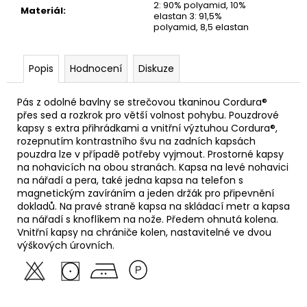
2: 90% polyamid, 10%
Materiál
:
elastan 3: 91,5%
polyamid, 8,5 elastan
Popis
Hodnocení
Diskuze
Pás z odolné bavlny se strečovou tkaninou Cordura®
přes sed a rozkrok pro větší volnost pohybu. Pouzdrové
kapsy s extra přihrádkami a vnitřní výztuhou Cordura®,
rozepnutím kontrastního švu na zadních kapsách
pouzdra lze v případě potřeby vyjmout. Prostorné kapsy
na nohavicích na obou stranách. Kapsa na levé nohavici
na nářadí a pera, také jedna kapsa na telefon s
magnetickým zavíráním a jeden držák pro připevnění
dokladů. Na pravé straně kapsa na skládací metr a kapsa
na nářadí s knoflíkem na nože. Předem ohnutá kolena.
Vnitřní kapsy na chrániče kolen, nastavitelné ve dvou
výškových úrovních.