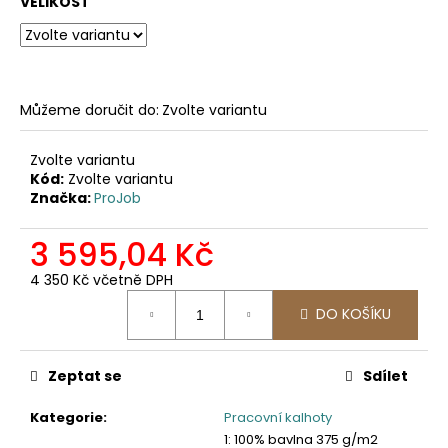
č
VELIKOST
u
j
e
m
e
Můžeme doručit do:
Zvolte variantu
Zvolte variantu
2030
Kód:
Zvolte variantu
PRACOVNÍ
Značka:
ProJob
FUNKČNÍ
TRIKO
3 595,04 Kč
247,11
Kč
4 350 Kč včetně DPH
Měrná
DO KOŠÍKU
cena:
Zeptat se
Sdílet
Kategorie
:
Pracovní kalhoty
1: 100% bavlna 375 g/m2