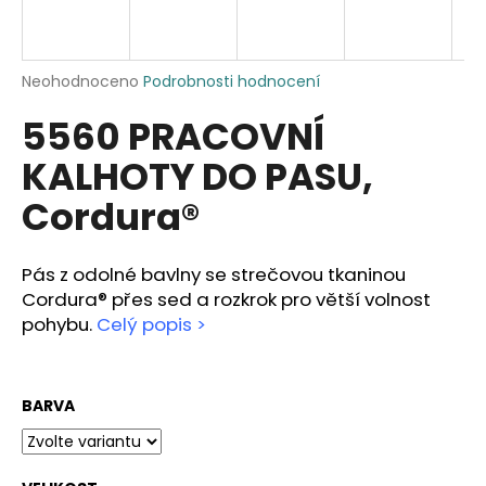
a
j
í
Průměrné
Neohodnoceno
Podrobnosti hodnocení
hodnocení
t
5560 PRACOVNÍ
produktu
?
je
KALHOTY DO PASU,
0,0
z
Cordura®
5
hvězdiček.
HLEDAT
Pás z odolné bavlny se strečovou tkaninou
Cordura® přes sed a rozkrok pro větší volnost
pohybu.
Celý popis >
D
o
p
BARVA
o
r
u