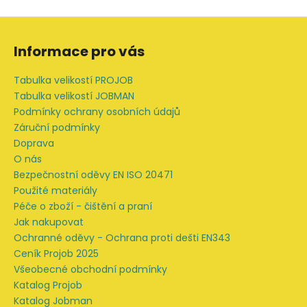
Z
á
Informace pro vás
p
a
Tabulka velikostí PROJOB
t
Tabulka velikostí JOBMAN
í
Podmínky ochrany osobních údajů
Záruční podmínky
Doprava
O nás
Bezpečnostní oděvy EN ISO 20471
Použité materiály
Péče o zboží - čištění a praní
Jak nakupovat
Ochranné oděvy - Ochrana proti dešti EN343
Ceník Projob 2025
Všeobecné obchodní podmínky
Katalog Projob
Katalog Jobman