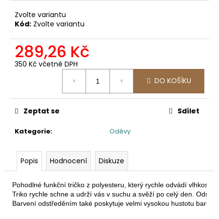
č
u
Zvolte variantu
j
Kód:
Zvolte variantu
e
m
289,26 Kč
e
350 Kč včetně DPH
Měrná
DO KOŠÍKU
cena:
2502
PRACOVNÍ
KALHOTY
DO
Zeptat se
Sdílet
PASU,
ODEPÍNACÍ
Kategorie
:
Oděvy
NOHAVICE
2
057,85
Popis
Hodnocení
Diskuze
Kč
Pohodlné funkční tričko z polyesteru, který rychle odvádí vlhkost o
Triko rychle schne a udrží vás v suchu a svěží po celý den. Odstře
Barvení odstředěním také poskytuje velmi vysokou hustotu barev