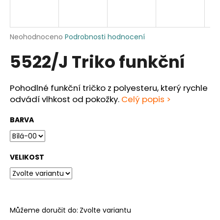
a
j
í
Průměrné
Neohodnoceno
Podrobnosti hodnocení
hodnocení
t
5522/J Triko funkční
produktu
?
je
0,0
z
Pohodlné funkční tričko z polyesteru, který rychle
5
odvádí vlhkost od pokožky.
Celý popis >
hvězdiček.
HLEDAT
BARVA
D
VELIKOST
o
p
o
r
u
Můžeme doručit do:
Zvolte variantu