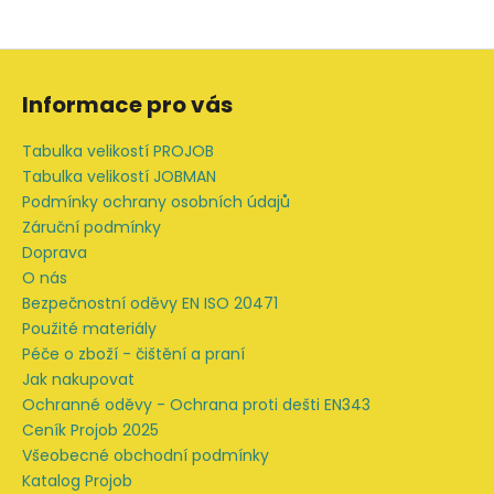
Z
á
Informace pro vás
p
a
Tabulka velikostí PROJOB
t
Tabulka velikostí JOBMAN
í
Podmínky ochrany osobních údajů
Záruční podmínky
Doprava
O nás
Bezpečnostní oděvy EN ISO 20471
Použité materiály
Péče o zboží - čištění a praní
Jak nakupovat
Ochranné oděvy - Ochrana proti dešti EN343
Ceník Projob 2025
Všeobecné obchodní podmínky
Katalog Projob