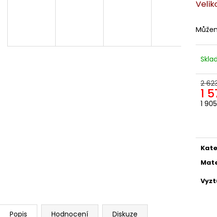
ODEPÍNACÍ NOHAVICE
DÁMSKÁ
Velik
2 057,85 Kč
1 561,16 Kč
Můžem
Skl
2 62
1 
1 90
Měr
cena
Kate
Mate
Vyzt
Popis
Hodnocení
Diskuze