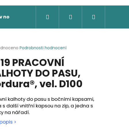
Hledat
Přihlášení
Nákupní
v nože
Výprodej
Dárkové poukazy
Novi
košík
rné
odnoceno
Podrobnosti hodnocení
cení
19 PRACOVNÍ
ktu
LHOTY DO PASU,
rdura®, vel. D100
ček.
vní kalhoty do pasu s bočními kapsami,
 s další vnitřní kapsou na zip, a jedna s
y na nářadí.
popis >
 SOFTSHELLOVÁ BUNDA,