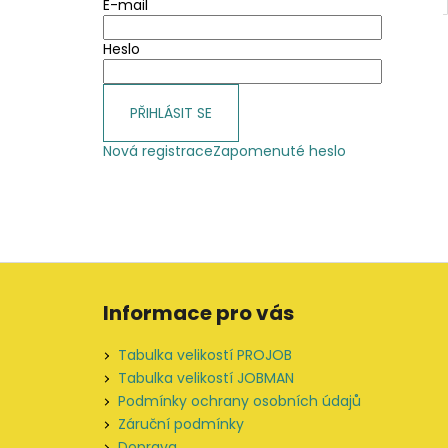
E-mail
Heslo
PŘIHLÁSIT SE
Nová registrace
Zapomenuté heslo
Z
á
Informace pro vás
p
a
Tabulka velikostí PROJOB
t
Tabulka velikostí JOBMAN
í
Podmínky ochrany osobních údajů
Záruční podmínky
Doprava