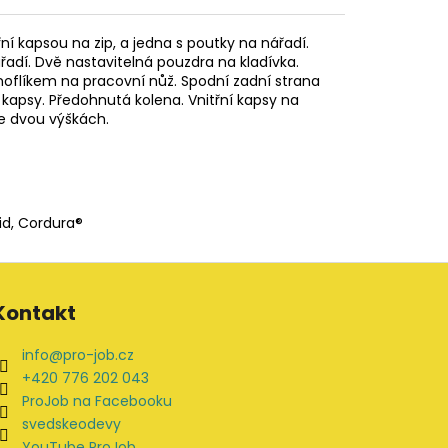
ní kapsou na zip, a jedna s poutky na nářadí.
řadí. Dvě nastavitelná pouzdra na kladívka.
noflíkem na pracovní nůž. Spodní zadní strana
 kapsy. Předohnutá kolena. Vnitřní kapsy na
e dvou výškách.
id, Cordura®
Kontakt
info
@
pro-job.cz
+420 776 202 043
ProJob na Facebooku
svedskeodevy
YouTube ProJob