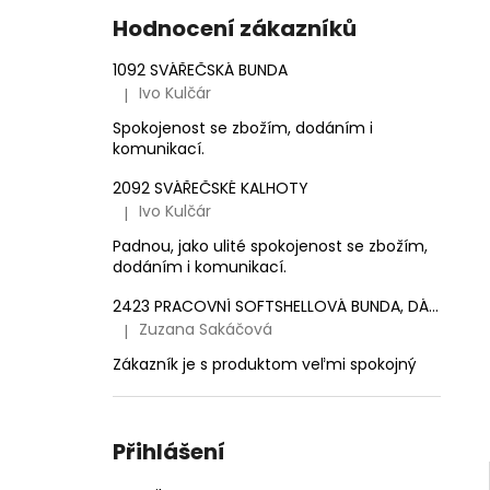
e
1 561,16 Kč
Hodnocení zákazníků
l
1092 SVÁŘEČSKÁ BUNDA
Ivo Kulčár
|
Hodnocení produktu je 5 z 5 hvězdiček.
Spokojenost se zbožím, dodáním i
komunikací.
2092 SVÁŘEČSKÉ KALHOTY
Ivo Kulčár
|
Hodnocení produktu je 5 z 5 hvězdiček.
Padnou, jako ulité spokojenost se zbožím,
dodáním i komunikací.
2423 PRACOVNÍ SOFTSHELLOVÁ BUNDA, DÁMSKÁ
Zuzana Sakáčová
|
Hodnocení produktu je 5 z 5 hvězdiček.
Zákazník je s produktom veľmi spokojný
Přihlášení