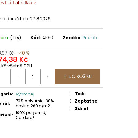
ostní tabulka >
e doručit do:
27.8.2026
adem
(1 ks)
Kód:
4590
Značka:
ProJob
3,97 Kč
–40 %
574,38 Kč
5 Kč včetně DPH
ná
DO KOŠÍKU
:
Tisk
gorie
:
Výprodej
70% polyamid, 30%
Zeptat se
riál
:
bavlna 260 g/m2
Sdílet
100% polyamid,
užení
:
Cordura®