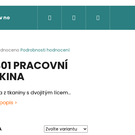
Hledat
Přihlášení
Nákupní
v nože
Výprodej
Dárkové poukazy
Novi
košík
rné
odnoceno
Podrobnosti hodnocení
cení
01 PRACOVNÍ
ktu
KINA
ček.
a z tkaniny s dvojitým lícem...
popis >
A
 SOFTSHELLOVÁ BUNDA,