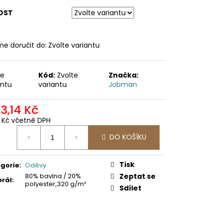
OST
e doručit do:
Zvolte variantu
te
Kód:
Zvolte
Značka:
antu
variantu
Jobman
23,14 Kč
9 Kč včetně DPH
ná
DO KOŠÍKU
:
Tisk
gorie
:
Oděvy
80% bavlna / 20%
Zeptat se
rál
:
polyester,320 g/m²
Sdílet