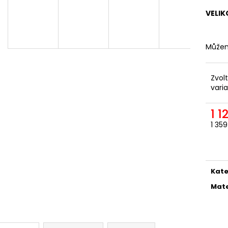
ODEPÍNACÍ NOHAVICE
DÁMSKÁ
VELIK
2 057,85 Kč
1 561,16 Kč
Můžem
Zvol
vari
1 1
1 35
Měr
cena
Kate
Mate