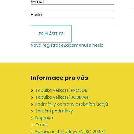
E-mail
Heslo
PŘIHLÁSIT SE
Nová registrace
Zapomenuté heslo
Z
á
Informace pro vás
p
a
Tabulka velikostí PROJOB
t
Tabulka velikostí JOBMAN
í
Podmínky ochrany osobních údajů
Záruční podmínky
Doprava
O nás
Bezpečnostní oděvy EN ISO 20471