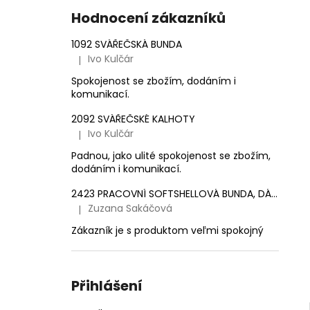
e
1 561,16 Kč
Hodnocení zákazníků
l
1092 SVÁŘEČSKÁ BUNDA
Ivo Kulčár
|
Hodnocení produktu je 5 z 5 hvězdiček.
Spokojenost se zbožím, dodáním i
komunikací.
2092 SVÁŘEČSKÉ KALHOTY
Ivo Kulčár
|
Hodnocení produktu je 5 z 5 hvězdiček.
Padnou, jako ulité spokojenost se zbožím,
dodáním i komunikací.
2423 PRACOVNÍ SOFTSHELLOVÁ BUNDA, DÁMSKÁ
Zuzana Sakáčová
|
Hodnocení produktu je 5 z 5 hvězdiček.
Zákazník je s produktom veľmi spokojný
Přihlášení