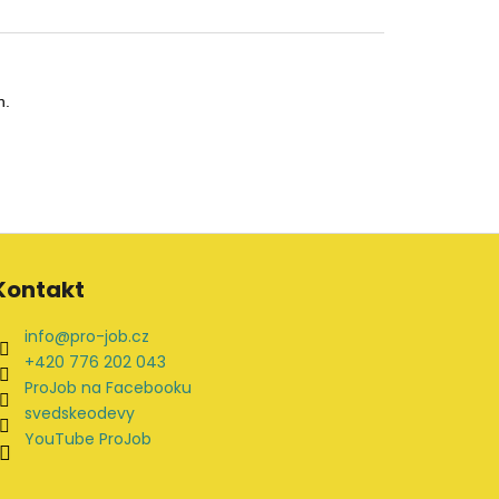
. 
Kontakt
info
@
pro-job.cz
+420 776 202 043
ProJob na Facebooku
svedskeodevy
YouTube ProJob