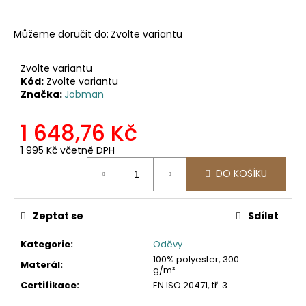
č
u
j
Můžeme doručit do:
Zvolte variantu
e
m
Zvolte variantu
e
Kód:
Zvolte variantu
Značka:
Jobman
2422
1 648,76 Kč
SOFTSHELLOVÁ
BUNDA
1 995 Kč včetně DPH
1
Měrná
561,16
DO KOŠÍKU
cena:
Kč
Zeptat se
Sdílet
Kategorie
:
Oděvy
100% polyester, 300
Materál
:
g/m²
Certifikace
:
EN ISO 20471, tř. 3