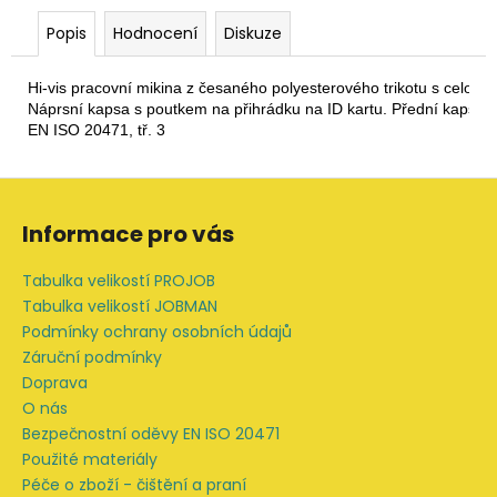
Popis
Hodnocení
Diskuze
Hi-vis pracovní mikina z česaného polyesterového trikotu s celopr
Náprsní kapsa s poutkem na přihrádku na ID kartu. Přední kapsy. Ž
EN ISO 20471, tř. 3
Z
á
Informace pro vás
p
a
Tabulka velikostí PROJOB
t
Tabulka velikostí JOBMAN
í
Podmínky ochrany osobních údajů
Záruční podmínky
Doprava
O nás
Bezpečnostní oděvy EN ISO 20471
Použité materiály
Péče o zboží - čištění a praní