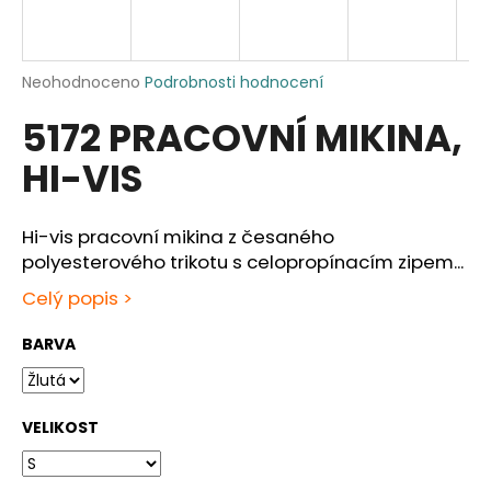
a
j
í
Průměrné
Neohodnoceno
Podrobnosti hodnocení
hodnocení
t
5172 PRACOVNÍ MIKINA,
produktu
?
je
HI-VIS
0,0
z
5
hvězdiček.
Hi-vis pracovní mikina z česaného
HLEDAT
polyesterového trikotu s celopropínacím zipem...
Celý popis >
BARVA
D
o
p
o
VELIKOST
r
u