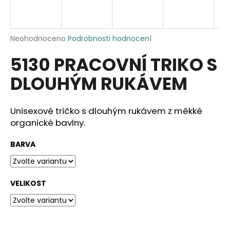
a
j
í
Průměrné
Neohodnoceno
Podrobnosti hodnocení
hodnocení
t
5130 PRACOVNÍ TRIKO S
produktu
?
je
DLOUHÝM RUKÁVEM
0,0
z
5
hvězdiček.
Unisexové tričko s dlouhým rukávem z měkké
HLEDAT
organické bavlny.
BARVA
D
o
VELIKOST
p
o
r
u