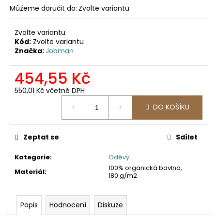
č
Můžeme doručit do:
Zvolte variantu
u
j
e
Zvolte variantu
Kód:
Zvolte variantu
m
Značka:
Jobman
e
454,55 Kč
2502
550,01 Kč včetně DPH
PRACOVNÍ
KALHOTY
Měrná
DO KOŠÍKU
DO
cena:
PASU,
ODEPÍNACÍ
NOHAVICE
Zeptat se
Sdílet
2
057,85
Kategorie
:
Oděvy
Kč
100% organická bavlna,
Materiál
:
180 g/m2
Popis
Hodnocení
Diskuze