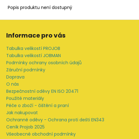
Popis produktu není dostupný
Z
á
Informace pro vás
p
a
Tabulka velikostí PROJOB
t
Tabulka velikostí JOBMAN
í
Podmínky ochrany osobních údajů
Záruční podmínky
Doprava
O nás
Bezpečnostní oděvy EN ISO 20471
Použité materiály
Péče o zboží - čištění a praní
Jak nakupovat
Ochranné oděvy - Ochrana proti dešti EN343
Ceník Projob 2025
Všeobecné obchodní podmínky