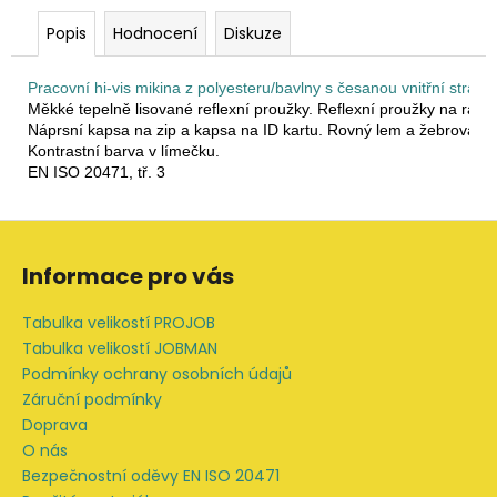
Popis
Hodnocení
Diskuze
Pracovní hi-vis mikina z polyesteru/bavlny s česanou vnitřní strano
Měkké tepelně lisované reflexní proužky. Reflexní proužky na ramen
Náprsní kapsa na zip a kapsa na ID kartu. Rovný lem a žebrovaný
Kontrastní barva v límečku.

EN ISO 20471, tř. 3
Z
á
Informace pro vás
p
a
Tabulka velikostí PROJOB
t
Tabulka velikostí JOBMAN
í
Podmínky ochrany osobních údajů
Záruční podmínky
Doprava
O nás
Bezpečnostní oděvy EN ISO 20471