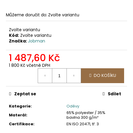
č
u
j
Můžeme doručit do:
Zvolte variantu
e
m
Zvolte variantu
e
Kód:
Zvolte variantu
Značka:
Jobman
2422
1 487,60 Kč
SOFTSHELLOVÁ
BUNDA
1 800 Kč včetně DPH
1
Měrná
561,16
DO KOŠÍKU
cena:
Kč
Zeptat se
Sdílet
Kategorie
:
Oděvy
65% polyester / 35%
Materál
:
bavlna 300 g/m²
Certifikace
:
EN ISO 20471, tř. 3