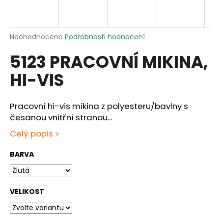
a
j
í
Průměrné
Neohodnoceno
Podrobnosti hodnocení
hodnocení
t
5123 PRACOVNÍ MIKINA,
produktu
?
je
HI-VIS
0,0
z
5
hvězdiček.
Pracovní hi-vis mikina z polyesteru/bavlny s
HLEDAT
česanou vnitřní stranou...
Celý popis >
BARVA
D
o
p
o
VELIKOST
r
u