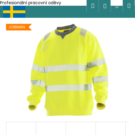
K
Profesionální pracovní oděvy
Hledat
Náku
M
Přihlášen
Přejít
o
na
Zpět
Zpět
košík
š
obsah
í
JOBMAN
C
k
o
p
o
t
ř
e
b
u
j
e
t
e
n