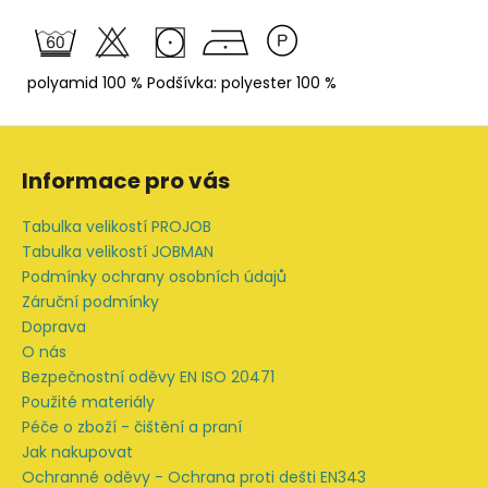
polyamid 100 % Podšívka: polyester 100 %
Z
á
Informace pro vás
p
a
Tabulka velikostí PROJOB
t
Tabulka velikostí JOBMAN
í
Podmínky ochrany osobních údajů
Záruční podmínky
Doprava
O nás
Bezpečnostní oděvy EN ISO 20471
Použité materiály
Péče o zboží - čištění a praní
Jak nakupovat
Ochranné oděvy - Ochrana proti dešti EN343