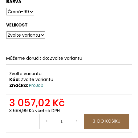
č
BARVA
u
j
e
VELIKOST
m
e
2030
PRACOVNÍ
Můžeme doručit do:
Zvolte variantu
FUNKČNÍ
TRIKO
Zvolte variantu
247,11
Kód:
Zvolte variantu
Kč
Značka:
ProJob
3 057,02 Kč
3 698,99 Kč včetně DPH
Měrná
DO KOŠÍKU
cena: