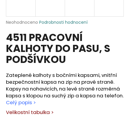
a
j
í
Průměrné
Neohodnoceno
Podrobnosti hodnocení
hodnocení
t
4511 PRACOVNÍ
produktu
?
je
KALHOTY DO PASU, S
0,0
z
PODŠÍVKOU
5
hvězdiček.
HLEDAT
Zateplené kalhoty s bočními kapsami, vnitřní
bezpečnostní kapsa na zip na pravé straně.
Kapsy na nohavicích, na levé straně rozměrná
D
kapsa s klopou na suchý zip a kapsa na telefon.
o
Celý popis >
p
Velikostní tabulka >
o
r
u