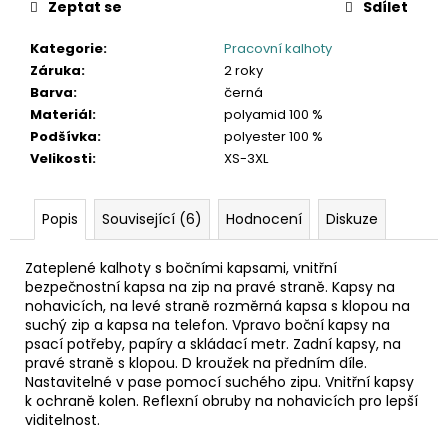
Zeptat se
Sdílet
Kategorie
:
Pracovní kalhoty
Záruka
:
2 roky
Barva
:
černá
Materiál
:
polyamid 100 %
Podšívka
:
polyester 100 %
Velikosti
:
XS-3XL
Popis
Související (6)
Hodnocení
Diskuze
Zateplené kalhoty s bočními kapsami, vnitřní
bezpečnostní kapsa na zip na pravé straně. Kapsy na
nohavicích, na levé straně rozměrná kapsa s klopou na
suchý zip a kapsa na telefon. Vpravo boční kapsy na
psací potřeby, papíry a skládací metr. Zadní kapsy, na
pravé straně s klopou. D kroužek na předním díle.
Nastavitelné v pase pomocí suchého zipu. Vnitřní kapsy
k ochraně kolen. Reflexní obruby na nohavicích pro lepší
viditelnost.