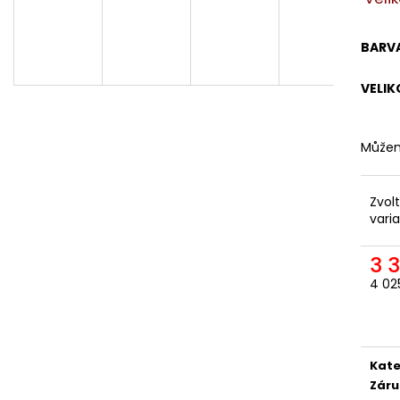
ODEPÍNACÍ NOHAVICE
DÁMSKÁ
2 057,85 Kč
1 561,16 Kč
BARV
VELIK
Můžem
Zvol
vari
3 
4 02
Měr
cena
Kate
Záru