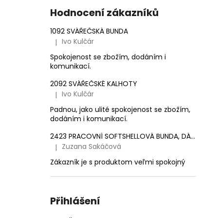
e
1 561,16 Kč
Hodnocení zákazníků
l
1092 SVÁŘEČSKÁ BUNDA
Ivo Kulčár
|
Hodnocení produktu je 5 z 5 hvězdiček.
Spokojenost se zbožím, dodáním i
komunikací.
2092 SVÁŘEČSKÉ KALHOTY
Ivo Kulčár
|
Hodnocení produktu je 5 z 5 hvězdiček.
Padnou, jako ulité spokojenost se zbožím,
dodáním i komunikací.
2423 PRACOVNÍ SOFTSHELLOVÁ BUNDA, DÁMSKÁ
Zuzana Sakáčová
|
Hodnocení produktu je 5 z 5 hvězdiček.
Zákazník je s produktom veľmi spokojný
Přihlášení