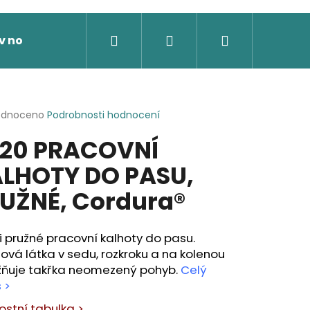
Hledat
Přihlášení
Nákupní
v nože
Výprodej
Dárkové poukazy
Novi
košík
rné
odnoceno
Podrobnosti hodnocení
cení
20 PRACOVNÍ
ktu
LHOTY DO PASU,
UŽNÉ, Cordura®
ček.
 pružné pracovní kalhoty do pasu.
ová látka v sedu, rozkroku a na kolenou
ňuje takřka neomezený pohyb.
Celý
 >
 SOFTSHELLOVÁ BUNDA,
kostní tabulka >