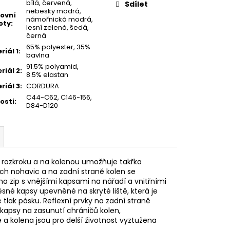
bílá, červená,
Sdílet
nebesky modrá,
ovní
námořnická modrá,
oty
:
lesní zelená, šedá,
černá
65% polyester, 35%
riál 1
:
bavlna
91.5% polyamid,
riál 2
:
8.5% elastan
riál 3
:
CORDURA
C44-C62, C146-156,
kosti
:
D84-D120
, rozkroku a na kolenou umožňuje takřka
h nohavic a na zadní straně kolen se
 zip s vnějšími kapsami na nářadí a vnitřními
né kapsy upevněné na skryté liště, která je
tlak pásku. Reflexní prvky na zadní straně
 kapsy na zasunutí chráničů kolen,
a kolena jsou pro delší životnost vyztužena