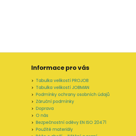
Z
á
Informace pro vás
p
a
Tabulka velikostí PROJOB
t
Tabulka velikostí JOBMAN
í
Podmínky ochrany osobních údajů
Záruční podmínky
Doprava
O nás
Bezpečnostní oděvy EN ISO 20471
Použité materiály