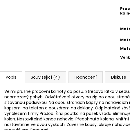
Prac
kalh
Mate
Mate
Mate
Veli
Popis
Související (4)
Hodnocení
Diskuze
Velmi pružné pracovní kalhoty do pasu. Strečová látka v sedu
neomezený pohyb. Odvětrávací otvory na zip po obou stranác
síťovanou podšívkou. Na obou stranách kapsy na nohavicích na
kapsami na telefon a pouzdrem na doklady. Odpínatelné závěs
vynálezem firmy ProJob. Širší poutko na pásek vzadu eliminuje 
kolen. Nastavitelné konce nohavic. Předohnutá kolena. Vnitřní
nastavitelné ve dvou výškách. Závěsné kapsy, okraje nohavice 
materiálem Cordura®.