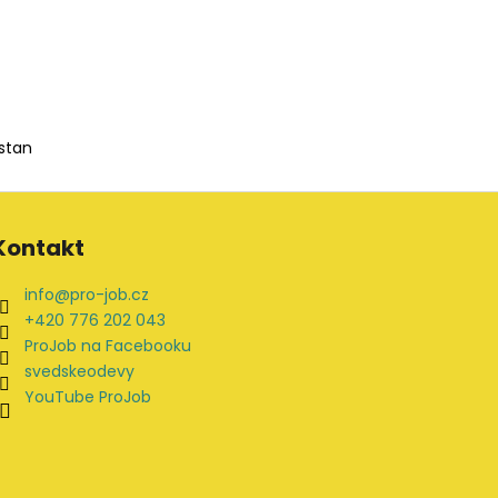
astan
Kontakt
info
@
pro-job.cz
+420 776 202 043
ProJob na Facebooku
svedskeodevy
YouTube ProJob