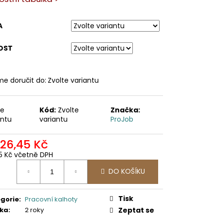
A
OST
e doručit do:
Zvolte variantu
te
Kód:
Zvolte
Značka:
antu
variantu
ProJob
326,45 Kč
5 Kč včetně DPH
ná
DO KOŠÍKU
:
Tisk
gorie
:
Pracovní kalhoty
ka
:
2 roky
Zeptat se