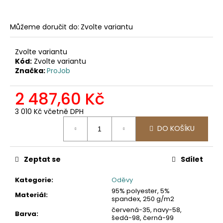
č
u
j
Můžeme doručit do:
Zvolte variantu
e
m
Zvolte variantu
e
Kód:
Zvolte variantu
Značka:
ProJob
2422
2 487,60 Kč
SOFTSHELLOVÁ
BUNDA
3 010 Kč včetně DPH
1
Měrná
561,16
DO KOŠÍKU
cena:
Kč
Zeptat se
Sdílet
Kategorie
:
Oděvy
95% polyester, 5%
Materiál
:
spandex, 250 g/m2
červená-35, navy-58,
Barva
:
šedá-98, černá-99