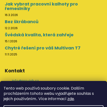
Jak vybrat pracovní kalhoty pro
řemeslníky
16.3.2026
Bez škrábanců
12.2.2026
Švédská kvalita, která zahřeje
15.1.2026
Chytré řešení pro váš Multivan T7
11.11.2025
Kontakt
info
@
pro-job.cz
+420 776 202 043
Tento web používá soubory cookie. Dalším
ProJob na Facebooku
procházením tohoto webu vyjadřujete souhlas s
svedskeodevy
jejich používáním.. Více informací
zde
.
YouTube ProJob