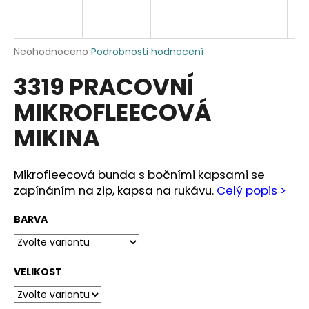
a
j
í
Průměrné
Neohodnoceno
Podrobnosti hodnocení
hodnocení
t
3319 PRACOVNÍ
produktu
?
je
MIKROFLEECOVÁ
0,0
z
MIKINA
5
hvězdiček.
HLEDAT
Mikrofleecová bunda s bočními kapsami se
zapínáním na zip, kapsa na rukávu.
Celý popis >
D
BARVA
o
p
o
VELIKOST
r
u