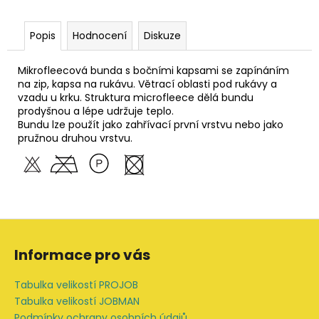
Popis
Hodnocení
Diskuze
Mikrofleecová bunda s bočními kapsami se zapínáním
na zip, kapsa na rukávu. Větrací oblasti pod rukávy a
vzadu u krku. Struktura microfleece dělá bundu
prodyšnou a lépe udržuje teplo.
Bundu lze použít jako zahřívací první vrstvu nebo jako
pružnou druhou vrstvu.
Z
á
Informace pro vás
p
a
Tabulka velikostí PROJOB
t
Tabulka velikostí JOBMAN
Podmínky ochrany osobních údajů