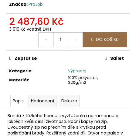
č
Značka:
ProJob
u
j
2 487,60 Kč
e
m
3 010 Kč včetně DPH
e
Měrná
DO KOŠÍKU
cena:
2423
PRACOVNÍ
Zeptat se
Sdílet
SOFTSHELLOVÁ
BUNDA,
Kategorie
:
Výprodej
DÁMSKÁ
100% polyester,
Materiál
:
1
320g/m2
561,16
Kč
Popis
Hodnocení
Diskuze
Bunda z těžkého fleecu s vyztužením na ramenou a
loktech kvůli delší životnosti. Boční kapsy na zip.
Dvoucestný zip na předním díle s krytkou proti
poškrábání brady. Rozšířený zadní díl. Otvor na palec v