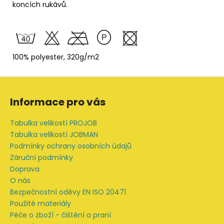
koncích rukávů.
100% polyester, 320g/m2
Z
á
Informace pro vás
p
a
Tabulka velikostí PROJOB
t
Tabulka velikostí JOBMAN
í
Podmínky ochrany osobních údajů
Záruční podmínky
Doprava
O nás
Bezpečnostní oděvy EN ISO 20471
Použité materiály
Péče o zboží - čištění a praní