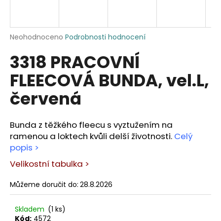
a
j
í
Průměrné
Neohodnoceno
Podrobnosti hodnocení
hodnocení
t
3318 PRACOVNÍ
produktu
?
je
FLEECOVÁ BUNDA, vel.L,
0,0
z
červená
5
hvězdiček.
HLEDAT
Bunda z těžkého fleecu s vyztužením na
ramenou a loktech kvůli delší životnosti.
Celý
popis >
D
Velikostní tabulka >
o
p
Můžeme doručit do:
28.8.2026
o
r
Skladem
(1 ks)
u
Kód:
4572