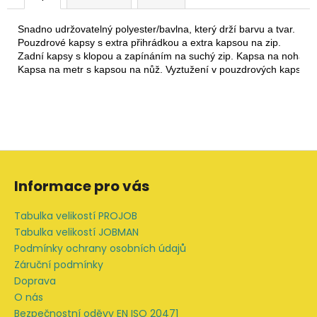
Snadno udržovatelný polyester/bavlna, který drží barvu a tvar. 
Pouzdrové kapsy s extra přihrádkou a extra kapsou na zip. 
Zadní kapsy s klopou a zapínáním na suchý zip. Kapsa na nohavici
Kapsa na metr s kapsou na nůž. Vyztužení v pouzdrových kapsách
Z
á
Informace pro vás
p
a
Tabulka velikostí PROJOB
t
Tabulka velikostí JOBMAN
í
Podmínky ochrany osobních údajů
Záruční podmínky
Doprava
O nás
Bezpečnostní oděvy EN ISO 20471