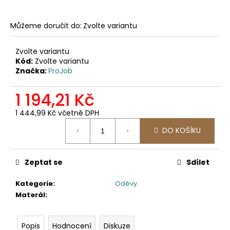
č
u
j
Můžeme doručit do:
Zvolte variantu
e
m
Zvolte variantu
e
Kód:
Zvolte variantu
Značka:
ProJob
2502
1 194,21 Kč
PRACOVNÍ
KALHOTY
1 444,99 Kč včetně DPH
DO
Měrná
PASU,
DO KOŠÍKU
ODEPÍNACÍ
cena:
NOHAVICE
2
Zeptat se
Sdílet
057,85
Kč
Kategorie
:
Oděvy
Materál
:
Popis
Hodnocení
Diskuze