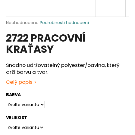
a
j
í
Průměrné
Neohodnoceno
Podrobnosti hodnocení
hodnocení
t
2722 PRACOVNÍ
produktu
?
je
KRAŤASY
0,0
z
5
hvězdiček.
Snadno udržovatelný polyester/bavlna, který
HLEDAT
drží barvu a tvar.
Celý popis >
BARVA
D
o
p
o
VELIKOST
r
u