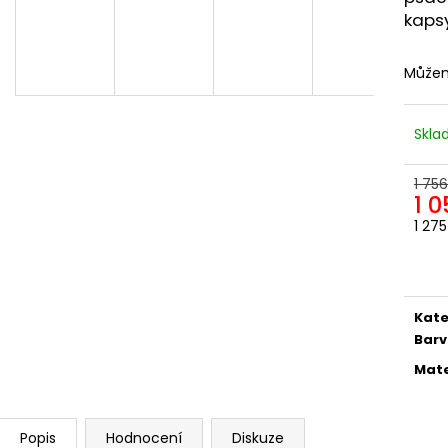
ODEPÍNACÍ NOHAVICE
DÁMSKÁ
kapsy
2 057,85 Kč
1 561,16 Kč
Můžem
Skl
1 756
1 0
1 27
Měr
cena
Kate
Bar
Mate
Popis
Hodnocení
Diskuze