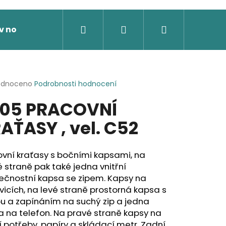
Hledat
Přihlášení
Nákupní
v nože
Výprodej
Dárkové poukazy
Novi
košík
rné
odnoceno
Podrobnosti hodnocení
cení
05 PRACOVNÍ
ktu
AŤASY , vel. C52
ček.
vní kraťasy s bočními kapsami, na
 straně pak také jedna vnitřní
ečnostní kapsa se zipem. Kapsy na
icích, na levé straně prostorná kapsa s
u a zapínáním na suchý zip a jedna
 na telefon. Na pravé straně kapsy na
 SOFTSHELLOVÁ BUNDA,
 potřeby, papíry a skládací metr. Zadní