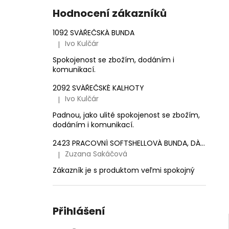
e
1 561,16 Kč
Hodnocení zákazníků
l
1092 SVÁŘEČSKÁ BUNDA
Ivo Kulčár
|
Hodnocení produktu je 5 z 5 hvězdiček.
Spokojenost se zbožím, dodáním i
komunikací.
2092 SVÁŘEČSKÉ KALHOTY
Ivo Kulčár
|
Hodnocení produktu je 5 z 5 hvězdiček.
Padnou, jako ulité spokojenost se zbožím,
dodáním i komunikací.
2423 PRACOVNÍ SOFTSHELLOVÁ BUNDA, DÁMSKÁ
Zuzana Sakáčová
|
Hodnocení produktu je 5 z 5 hvězdiček.
Zákazník je s produktom veľmi spokojný
Přihlášení