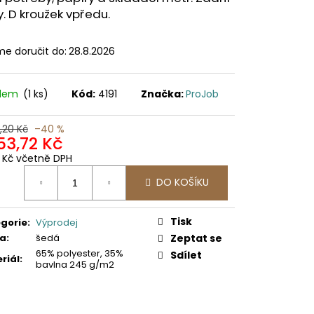
. D kroužek vpředu.
e doručit do:
28.8.2026
adem
(1 ks)
Kód:
4191
Značka:
ProJob
,20 Kč
–40 %
53,72 Kč
5 Kč včetně DPH
ná
DO KOŠÍKU
:
Tisk
gorie
:
Výprodej
va
:
šedá
Zeptat se
65% polyester, 35%
Sdílet
riál
:
bavlna 245 g/m2