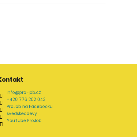
Kontakt
info
@
pro-job.cz
+420 776 202 043
ProJob na Facebooku
svedskeodevy
YouTube ProJob