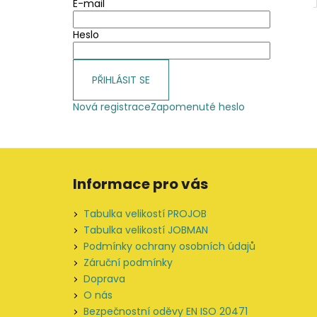
E-mail
Heslo
PŘIHLÁSIT SE
Nová registrace
Zapomenuté heslo
Z
á
Informace pro vás
p
a
Tabulka velikostí PROJOB
t
Tabulka velikostí JOBMAN
í
Podmínky ochrany osobních údajů
Záruční podmínky
Doprava
O nás
Bezpečnostní oděvy EN ISO 20471