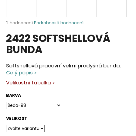
a
j
í
Průměrné
2 hodnocení
Podrobnosti hodnocení
hodnocení
t
2422 SOFTSHELLOVÁ
produktu
?
je
BUNDA
5,0
z
5
hvězdiček.
Softshellová pracovní velmi prodyšná bunda.
HLEDAT
Celý popis >
Velikostní tabulka >
BARVA
D
o
p
o
VELIKOST
r
u