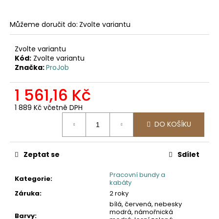
č
u
j
Můžeme doručit do:
Zvolte variantu
e
m
Zvolte variantu
e
Kód:
Zvolte variantu
Značka:
ProJob
2030
1 561,16 Kč
PRACOVNÍ
FUNKČNÍ
1 889 Kč včetně DPH
TRIKO
Měrná
247,11
DO KOŠÍKU
cena:
Kč
Zeptat se
Sdílet
Pracovní bundy a
Kategorie
:
kabáty
Záruka
:
2 roky
bílá, červená, nebesky
modrá, námořnická
Barvy
: