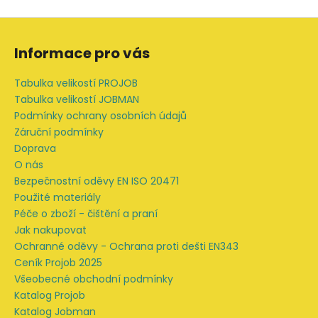
Z
á
Informace pro vás
p
a
Tabulka velikostí PROJOB
t
Tabulka velikostí JOBMAN
í
Podmínky ochrany osobních údajů
Záruční podmínky
Doprava
O nás
Bezpečnostní oděvy EN ISO 20471
Použité materiály
Péče o zboží - čištění a praní
Jak nakupovat
Ochranné oděvy - Ochrana proti dešti EN343
Ceník Projob 2025
Všeobecné obchodní podmínky
Katalog Projob
Katalog Jobman