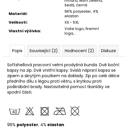
modrá, lesní zelená,
šedá, černá
96% polyester, 4%
Materiál
:
elastan
Velikosti
:
XS - 5XL
Vaše logo, firemní
Vlastní výšivka
:
loga,...
Popis
Související (2)
Hodnocení (2)
Diskuze
Softshellová pracovní velmi prodyšná bunda. Dvě boční
kapsy na zip. Dvě vnitřní kapsy. Svislá náprsní kapsa se
zipem a skrytým poutkem na doklady. Zip po celé délce
předního dílu s légou proti větru, s krytkou proti
poškrábání brady. Nastavitelná pomocí tkaničky ve
spodní části.
96%
polyester
, 4%
elastan